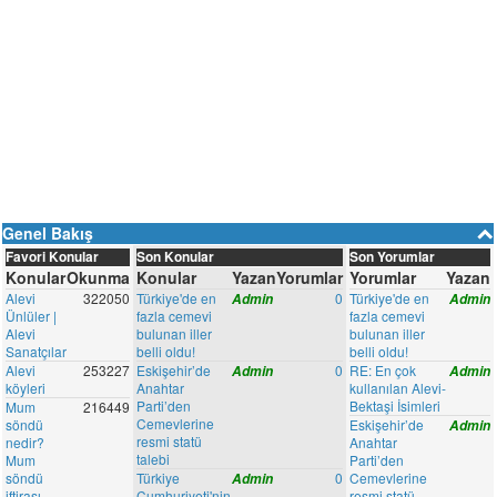
Genel Bakış
Favori Konular
Son Konular
Son Yorumlar
Konular
Okunma
Konular
Yazan
Yorumlar
Yorumlar
Yazan
Alevi
322050
Türkiye'de en
0
Türkiye'de en
Admin
Admin
Ünlüler |
fazla cemevi
fazla cemevi
Alevi
bulunan iller
bulunan iller
Sanatçılar
belli oldu!
belli oldu!
Alevi
253227
Eskişehir’de
0
RE: En çok
Admin
Admin
köyleri
Anahtar
kullanılan Alevi-
Parti’den
Bektaşi İsimleri
Mum
216449
Cemevlerine
söndü
Eskişehir’de
Admin
resmi statü
nedir?
Anahtar
talebi
Mum
Parti’den
söndü
Türkiye
0
Cemevlerine
Admin
iftirası
Cumhuriyeti'nin
resmi statü