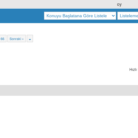
oy
66
Sonraki »
Hızlı