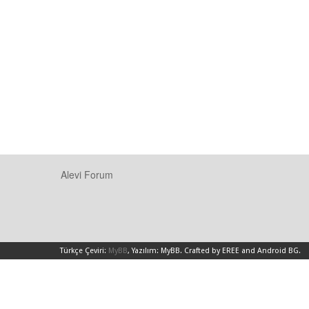
Alevi Forum
Türkçe Çeviri:
MyBB
, Yazılım:
MyBB
.
Crafted by EREE
and
Android BG
.