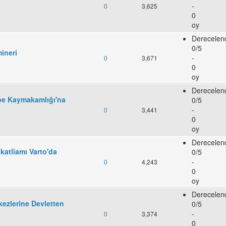
-
0
3,625
0
oy
Derecelen
0/5
ineri
-
0
3,671
0
oy
Derecelen
pe Kaymakamlığı'na
0/5
-
0
3,441
0
oy
Derecelen
 katliamı Varto'da
0/5
-
0
4,243
0
oy
Derecelen
kezlerine Devletten
0/5
-
0
3,374
0