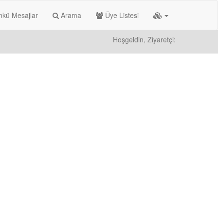
kü Mesajlar
Arama
Üye Listesi
Hoşgeldin, Ziyaretçi: