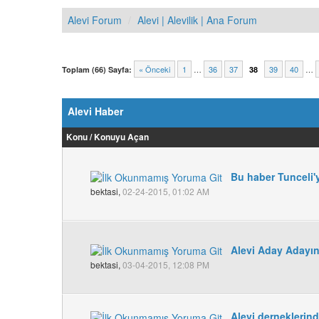
Alevi Forum
Alevi | Alevilik | Ana Forum
« Önceki
1
…
36
37
39
40
…
Toplam (66) Sayfa:
38
Alevi Haber
Konu
/
Konuyu Açan
Bu haber Tunceli'y
bektasi,
02-24-2015, 01:02 AM
Alevi Aday Adayın
bektasi,
03-04-2015, 12:08 PM
Alevi dernekleri