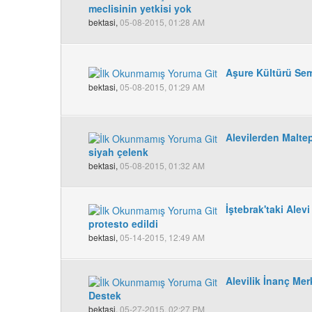
meclisinin yetkisi yok
bektasi,
05-08-2015, 01:28 AM
Aşure Kültürü Sem
bektasi,
05-08-2015, 01:29 AM
Alevilerden Malte
siyah çelenk
bektasi,
05-08-2015, 01:32 AM
İştebrak'taki Alevi
protesto edildi
bektasi,
05-14-2015, 12:49 AM
Alevilik İnanç Mer
Destek
bektasi,
05-27-2015, 02:27 PM