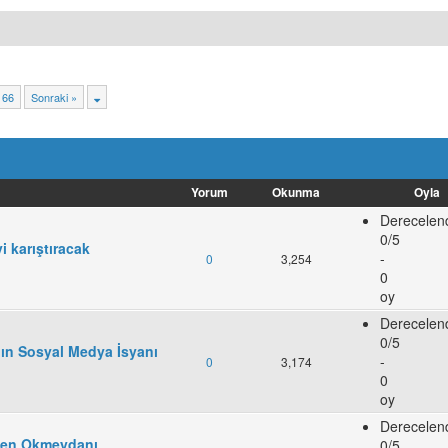
66
Sonraki »
Yorum
Okunma
Oyla
Derecelen
0/5
i karıştıracak
-
0
3,254
0
oy
Derecelen
0/5
ın Sosyal Medya İsyanı
-
0
3,174
0
oy
Derecelen
nden Okmeydanı
0/5