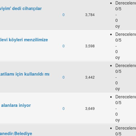
Derecelen
viyim' dedi cihatçılar
0/5
-
0
3,784
0
oy
Derecelen
Alevi köyleri menzilimize
0/5
-
0
3,598
0
oy
Derecelen
0/5
atliamı için kullanıldı mı
-
0
3,442
0
oy
Derecelen
0/5
 alanlara iniyor
-
0
3,649
0
oy
Derecelen
anedir:Belediye
0/5