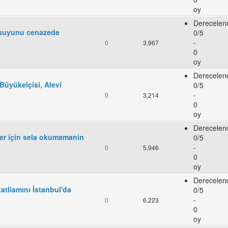
oy
Derecelen
n suyunu cenazede
0/5
-
0
3,967
0
oy
Derecelen
Büyükelçisi, Alevi
0/5
-
0
3,214
0
oy
Derecelen
ler için sela okumamanin
0/5
-
0
5,946
0
oy
Derecelen
katliamını İstanbul'da
0/5
-
0
6,223
0
oy