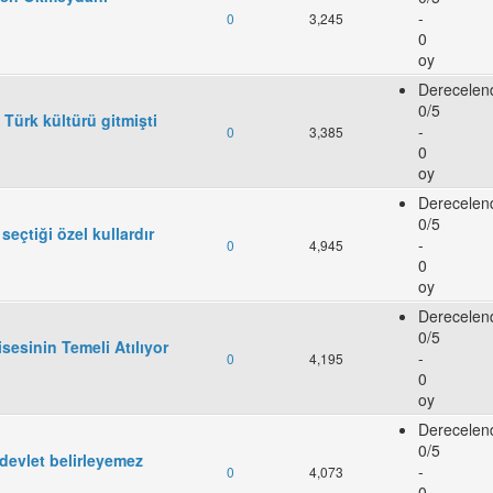
-
0
3,245
0
oy
Derecelen
0/5
 Türk kültürü gitmişti
-
0
3,385
0
oy
Derecelen
0/5
 seçtiği özel kullardır
-
0
4,945
0
oy
Derecelen
0/5
isesinin Temeli Atılıyor
-
0
4,195
0
oy
Derecelen
0/5
devlet belirleyemez
-
0
4,073
0