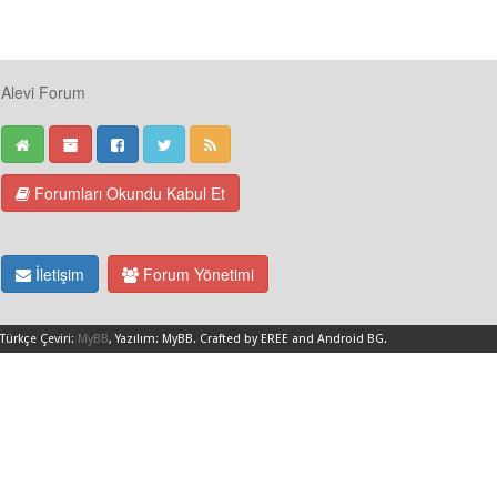
Alevi Forum
Forumları Okundu Kabul Et
İletişim
Forum Yönetimi
Türkçe Çeviri:
MyBB
, Yazılım:
MyBB
.
Crafted by EREE
and
Android BG
.