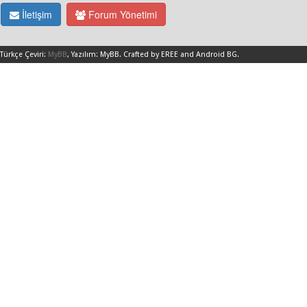
İletişim
Forum Yönetimi
Türkçe Çeviri:
MyBB
, Yazılım:
MyBB
.
Crafted by EREE
and
Android BG
.