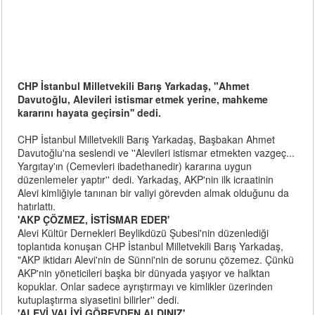
CHP İstanbul Milletvekili Barış Yarkadaş, "Ahmet
Davutoğlu, Alevileri istismar etmek yerine, mahkeme
kararını hayata geçirsin'' dedi.
CHP İstanbul Milletvekili Barış Yarkadaş, Başbakan Ahmet
Davutoğlu'na seslendi ve ''Alevileri istismar etmekten vazgeç...
Yargıtay'ın (Cemevleri ibadethanedir) kararına uygun
düzenlemeler yaptır'' dedi. Yarkadaş, AKP'nin ilk icraatinin
Alevi kimliğiyle tanınan bir valiyi görevden almak olduğunu da
hatırlattı.
'AKP ÇÖZMEZ, İSTİSMAR EDER'
Alevi Kültür Dernekleri Beylikdüzü Şubesi'nin düzenlediği
toplantıda konuşan CHP İstanbul Milletvekili Barış Yarkadaş,
"AKP iktidarı Alevi'nin de Sünni'nin de sorunu çözemez. Çünkü
AKP'nin yöneticileri başka bir dünyada yaşıyor ve halktan
kopuklar. Onlar sadece ayrıştırmayı ve kimlikler üzerinden
kutuplaştırma siyasetini bilirler'' dedi.
'ALEVİ VALİYİ GÖREVDEN ALDINIZ'