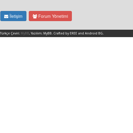
İletişim
Forum Yönetimi
Türkçe Çeviri:
MyBB
, Yazılım:
MyBB
.
Crafted by EREE
and
Android BG
.