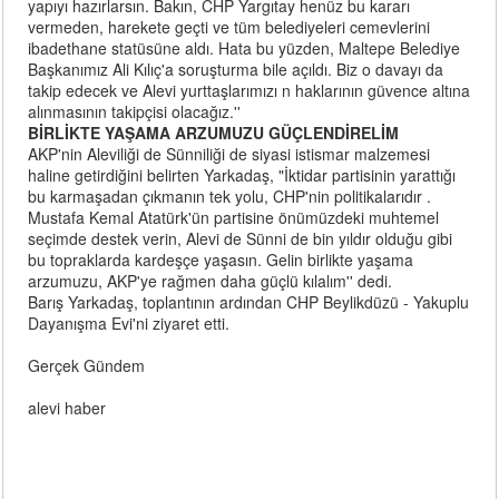
yapıyı hazırlarsın. Bakın, CHP Yargıtay henüz bu kararı
vermeden, harekete geçti ve tüm belediyeleri cemevlerini
ibadethane statüsüne aldı. Hata bu yüzden, Maltepe Belediye
Başkanımız Ali Kılıç'a soruşturma bile açıldı. Biz o davayı da
takip edecek ve Alevi yurttaşlarımızı n haklarının güvence altına
alınmasının takipçisi olacağız.''
BİRLİKTE YAŞAMA ARZUMUZU GÜÇLENDİRELİM
AKP'nin Aleviliği de Sünniliği de siyasi istismar malzemesi
haline getirdiğini belirten Yarkadaş, "İktidar partisinin yarattığı
bu karmaşadan çıkmanın tek yolu, CHP'nin politikalarıdır .
Mustafa Kemal Atatürk'ün partisine önümüzdeki muhtemel
seçimde destek verin, Alevi de Sünni de bin yıldır olduğu gibi
bu topraklarda kardeşçe yaşasın. Gelin birlikte yaşama
arzumuzu, AKP'ye rağmen daha güçlü kılalım'' dedi.
Barış Yarkadaş, toplantının ardından CHP Beylikdüzü - Yakuplu
Dayanışma Evi'ni ziyaret etti.
Gerçek Gündem
alevi haber