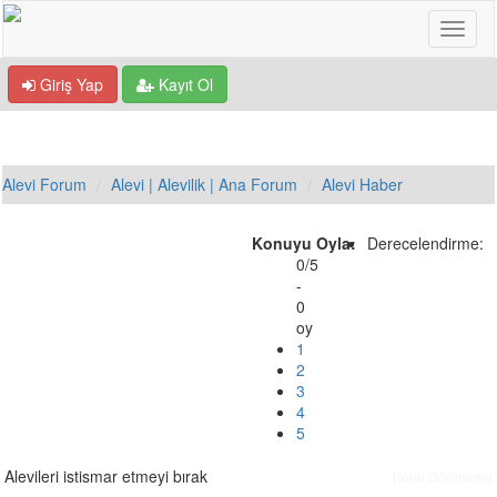
Giriş Yap
Kayıt Ol
Alevi Forum
Alevi | Alevilik | Ana Forum
Alevi Haber
Konuyu Oyla:
Derecelendirme:
0/5
-
0
oy
1
2
3
4
5
Alevileri istismar etmeyi bırak
Konu Görünümü