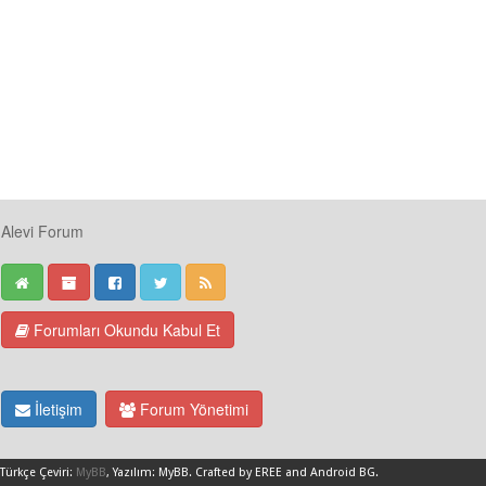
Alevi Forum
Forumları Okundu Kabul Et
İletişim
Forum Yönetimi
Türkçe Çeviri:
MyBB
, Yazılım:
MyBB
.
Crafted by EREE
and
Android BG
.