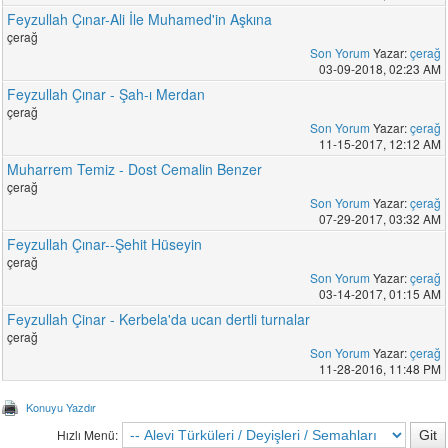
Feyzullah Çınar-Ali İle Muhamed'in Aşkına
çerağ
Son Yorum
Yazar:
çerağ
03-09-2018, 02:23 AM
Feyzullah Çınar - Şah-ı Merdan
çerağ
Son Yorum
Yazar:
çerağ
11-15-2017, 12:12 AM
Muharrem Temiz - Dost Cemalin Benzer
çerağ
Son Yorum
Yazar:
çerağ
07-29-2017, 03:32 AM
Feyzullah Çınar--Şehit Hüseyin
çerağ
Son Yorum
Yazar:
çerağ
03-14-2017, 01:15 AM
Feyzullah Çinar - Kerbela'da ucan dertli turnalar
çerağ
Son Yorum
Yazar:
çerağ
11-28-2016, 11:48 PM
Konuyu Yazdır
Hızlı Menü: