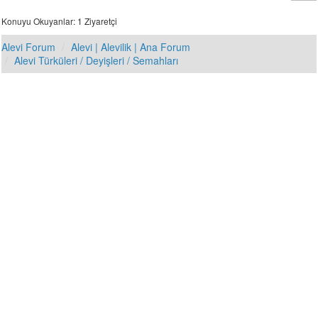
Konuyu Okuyanlar: 1 Ziyaretçi
Alevi Forum
Alevi | Alevilik | Ana Forum
Alevi Türküleri / Deyişleri / Semahları