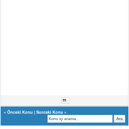
«
Önceki Konu
|
Sonraki Konu
»