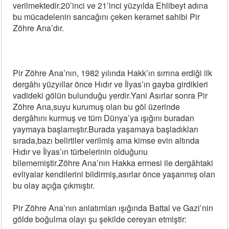
verilmektedir.20’inci ve 21’inci yüzyılda Ehlibeyt adına
bu mücadelenin sancağını çeken keramet sahibi Pir
Zöhre Ana’dır.
Pir Zöhre Ana’nın, 1982 yılında Hakk’ın sırrına erdiği ilk
dergâhı yüzyıllar önce Hıdır ve İlyas’ın gayba girdikleri
vadideki gölün bulunduğu yerdir.Yani Asırlar sonra Pir
Zöhre Ana,suyu kurumuş olan bu göl üzerinde
dergâhını kurmuş ve tüm Dünya’ya ışığını buradan
yaymaya başlamıştır.Burada yaşamaya başladıkları
sırada,bazı belirtiler verilmiş ama kimse evin altında
Hıdır ve İlyas’ın türbelerinin olduğunu
bilememiştir.Zöhre Ana’nın Hakka ermesi ile dergâhtaki
evliyalar kendilerini bildirmiş,asırlar önce yaşanmış olan
bu olay açığa çıkmıştır.
Pir Zöhre Ana’nın anlatımları ışığında Battal ve Gazi’nin
gölde boğulma olayı şu şekilde cereyan etmiştir: