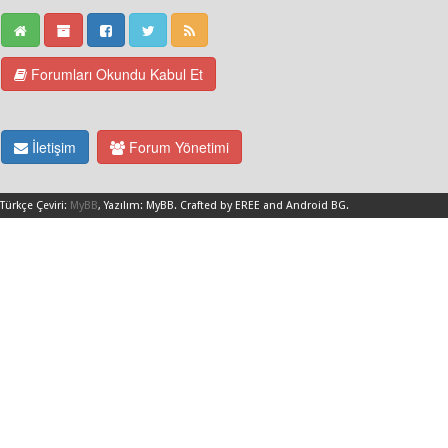
Forumları Okundu Kabul Et
İletişim
Forum Yönetimi
Türkçe Çeviri:
MyBB
, Yazılım:
MyBB
.
Crafted by EREE
and
Android BG
.