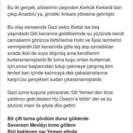
Bu iki gerçek; ailelerinin peşinden,Kerkük Kerbelâ’dan
çıkıp,Anadolu’ya, şimdiki Ankara yöresine gelmiştir.
Bu olay esnasında Gazi sekiz Battal ise beş
yaşındadır.Göl kenarına geldiklerinde su yüzünde kendi
cemallerini görünce birbirlerine Hıdır ve İlyas isimlerini
vermişlerdir.Göl kenarında göle taş atıp oynadıkları
sırada ikisi de suya düşmüş ama kendilerini
kurtaramamışlardır.İki turna kuşu onları kurtarmak
için,omuz başlarından tutup çekmeye çalışmış,tüm
tenleri kan içinde kalıncaya dek çabalamalarına
karşın,bu gerçekleri sudan çıkaramamışlardır.
Gazi,turna kuşuna yalvararak,“Git Yemen’den bize
yardımcı getir,dedem Hz.Üseyin’e bildir” der ve bu
sözünü mani ile şöyle dile getirir:
Bir çift turna gördüm durur göklerde
Seversen Mevlâyı inme göllere
Bizi bekleyen var Yemen elinde