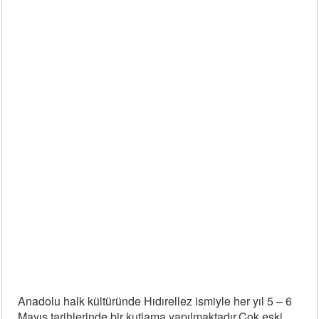
Anadolu halk kültüründe Hıdırellez ismiyle her yıl 5 – 6
Mayıs tarihlerinde bir kutlama yapılmaktadır.Çok eski