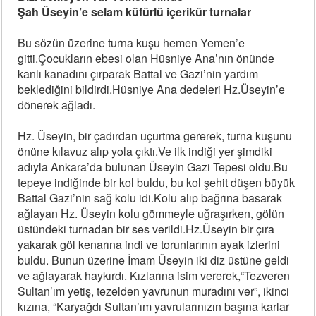
Şah Üseyin’e selam küfürlü içerikür turnalar
Bu sözün üzerine turna kuşu hemen Yemen’e
gitti.Çocukların ebesi olan Hüsniye Ana’nın önünde
kanlı kanadını çırparak Battal ve Gazi’nin yardım
beklediğini bildirdi.Hüsniye Ana dedeleri Hz.Üseyin’e
dönerek ağladı.
Hz. Üseyin, bir çadırdan uçurtma gererek, turna kuşunu
önüne kılavuz alıp yola çıktı.Ve ilk indiği yer şimdiki
adıyla Ankara’da bulunan Üseyin Gazi Tepesi oldu.Bu
tepeye indiğinde bir kol buldu, bu kol şehit düşen büyük
Battal Gazi’nin sağ kolu idi.Kolu alıp bağrına basarak
ağlayan Hz. Üseyin kolu gömmeyle uğraşırken, gölün
üstündeki turnadan bir ses verildi.Hz.Üseyin bir çıra
yakarak göl kenarına indi ve torunlarının ayak izlerini
buldu. Bunun üzerine İmam Üseyin iki diz üstüne geldi
ve ağlayarak haykırdı. Kızlarına isim vererek,“Tezveren
Sultan’ım yetiş, tezelden yavrunun muradını ver”, ikinci
kızına, “Karyağdı Sultan’ım yavrularınızın başına karlar