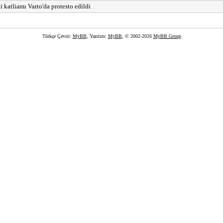
i katliamı Varto'da protesto edildi
Türkçe Çeviri:
MyBB
, Yazılım:
MyBB
, © 2002-2026
MyBB Group