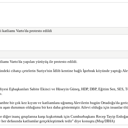
i katliamı Varto'da protesto edildi
iamı Varto'da yapılan yürüyüş ile protesto edildi.
eki cihatçı çetelerin Suriye'nin İdlib kentine bağlı İştebrak köyünde yaptığı Alev
esi Eşbaşkanları Sabite Ekinci ve Hüseyin Güneş, HDP, DBP, Eğitim Sen, SES, Tü
ı.
ihte bir çok kez kıyım ve katliamlara uğramış Alevilerin bugün Ortadoğu'da gerici 
mı aşan durumun olduğunu bir kez daha göstermiştir. Ailevi olduğu için insanlar öld
ve diğer inanç gruplarına karşı kışkırtmak için Cumhurbaşkanı Recep Tayip Erdoğan 
rle her defasında katliamlar gerçekleştirmek tedir" diye konuştu.(Muş/DİHA)