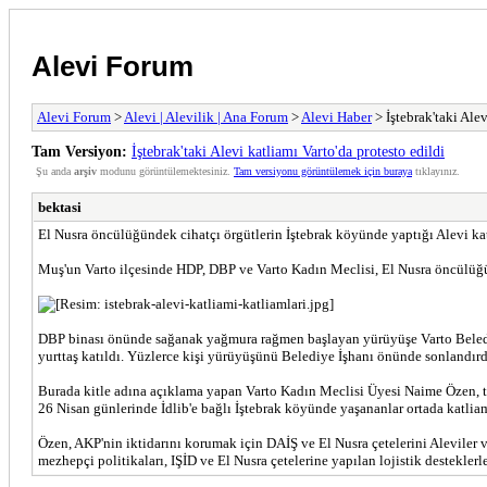
Alevi Forum
Alevi Forum
>
Alevi | Alevilik | Ana Forum
>
Alevi Haber
> İştebrak'taki Alev
Tam Versiyon:
İştebrak'taki Alevi katliamı Varto'da protesto edildi
Şu anda
arşiv
modunu görüntülemektesiniz.
Tam versiyonu görüntülemek için buraya
tıklayınız.
bektasi
El Nusra öncülüğündek cihatçı örgütlerin İştebrak köyünde yaptığı Alevi katl
Muş'un Varto ilçesinde HDP, DBP ve Varto Kadın Meclisi, El Nusra öncülüğünd
DBP binası önünde sağanak yağmura rağmen başlayan yürüyüşe Varto Belediy
yurttaş katıldı. Yüzlerce kişi yürüyüşünü Belediye İşhanı önünde sonlandırd
Burada kitle adına açıklama yapan Varto Kadın Meclisi Üyesi Naime Özen, tar
26 Nisan günlerinde İdlib'e bağlı İştebrak köyünde yaşananlar ortada katlia
Özen, AKP'nin iktidarını korumak için DAİŞ ve El Nusra çetelerini Aleviler 
mezhepçi politikaları, IŞİD ve El Nusra çetelerine yapılan lojistik destekle