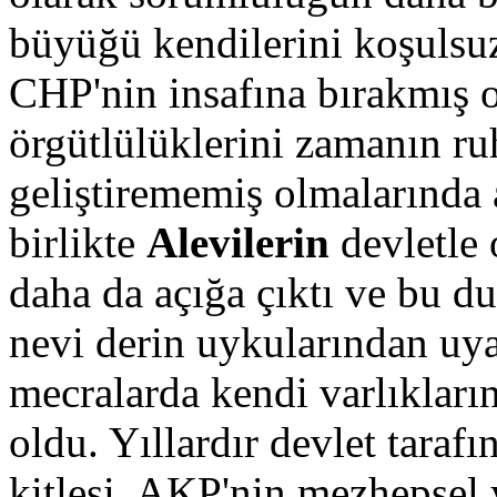
büyüğü kendilerini koşulsuz
CHP'nin insafına bırakmış o
örgütlülüklerini zamanın r
geliştirememiş olmalarında 
birlikte
Alevilerin
devletle 
daha da açığa çıktı ve bu du
nevi derin uykularından uya
mecralarda kendi varlıkları
oldu. Yıllardır devlet tara
kitlesi, AKP'nin mezhepsel y