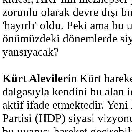
zorunlu olarak devre dışı b
'hayırlı' oldu. Peki ama bu 
önümüzdeki dönemlerde siya
yansıyacak?
Kürt Alevileri
n Kürt hareke
dalgasıyla kendini bu alan i
aktif ifade etmektedir. Yen
Partisi (HDP) siyasi vizyon
bu uyanışı hareket geçirebi