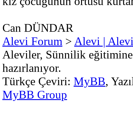
kız çocuğunun örtüsü kurtar
Can DÜNDAR
Alevi Forum
>
Alevi | Alev
Aleviler, Sünnilik eğitimin
hazırlanıyor.
Türkçe Çeviri:
MyBB
, Yaz
MyBB Group