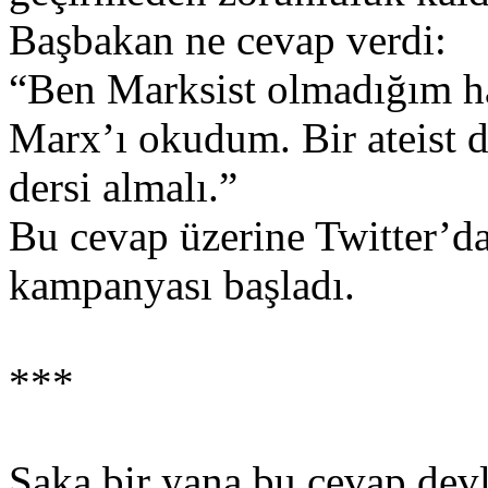
Başbakan ne cevap verdi:
“Ben Marksist olmadığım hal
Marx’ı okudum. Bir ateist d
dersi almalı.”
Bu cevap üzerine Twitter’d
kampanyası başladı.
***
Şaka bir yana bu cevap devle