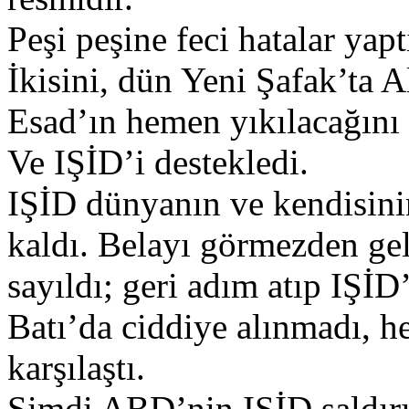
Peşi peşine feci hatalar ya
İkisini, dün Yeni Şafak’ta 
Esad’ın hemen yıkılacağını 
Ve IŞİD’i destekledi.
IŞİD dünyanın ve kendisini
kaldı. Belayı görmezden gel
sayıldı; geri adım atıp IŞİ
Batı’da ciddiye alınmadı, h
karşılaştı.
Şimdi ABD’nin IŞİD saldırıl