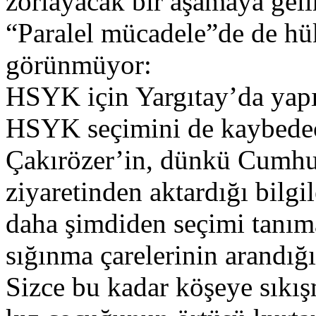
zorlayacak bir aşamaya geli
“Paralel mücadele”de de h
görünmüyor:
HSYK için Yargıtay’da yapı
HSYK seçimini de kaybedece
Çakırözer’in, dünkü Cumhu
ziyaretinden aktardığı bilgil
daha şimdiden seçimi tanım
sığınma çarelerinin arandığı
Sizce bu kadar köşeye sıkışm