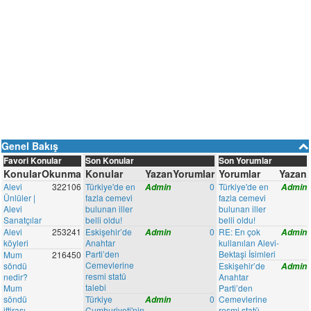
Genel Bakış
Favori Konular
Son Konular
Son Yorumlar
Konular
Okunma
Konular
Yazan
Yorumlar
Yorumlar
Yazan
Alevi
322106
Türkiye'de en
0
Türkiye'de en
Admin
Admin
Ünlüler |
fazla cemevi
fazla cemevi
Alevi
bulunan iller
bulunan iller
Sanatçılar
belli oldu!
belli oldu!
Alevi
253241
Eskişehir’de
0
RE: En çok
Admin
Admin
köyleri
Anahtar
kullanılan Alevi-
Parti’den
Bektaşi İsimleri
Mum
216450
Cemevlerine
söndü
Eskişehir’de
Admin
resmi statü
nedir?
Anahtar
talebi
Mum
Parti’den
söndü
Türkiye
0
Cemevlerine
Admin
iftirası
Cumhuriyeti'nin
resmi statü