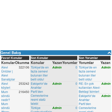
Genel Bakış
Favori Konular
Son Konular
Son Yorumlar
Konular
Okunma
Konular
Yazan
Yorumlar
Yorumlar
Yazan
Alevi
322106
Türkiye'de en
0
Türkiye'de en
Admin
Admin
Ünlüler |
fazla cemevi
fazla cemevi
Alevi
bulunan iller
bulunan iller
Sanatçılar
belli oldu!
belli oldu!
Alevi
253242
Eskişehir’de
0
RE: En çok
Admin
Admin
köyleri
Anahtar
kullanılan Alevi-
Parti’den
Bektaşi İsimleri
Mum
216450
Cemevlerine
söndü
Eskişehir’de
Admin
resmi statü
nedir?
Anahtar
talebi
Mum
Parti’den
söndü
Türkiye
0
Cemevlerine
Admin
iftirası
Cumhuriyeti'nin
resmi statü