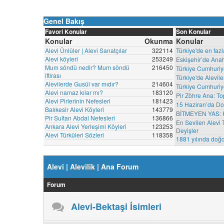
Genel Bakış
Favori Konular
Son Konular
Konular
Okunma
Konular
Alevi Ünlüler | Alevi Sanatçılar
322114
Türkiye'de en fazl
Alevi köyleri
253249
Eskişehir’de Anah
Mum söndü nedir? Mum söndü
216450
Türkiye Cumhuriyet
iftirası
Türkiye'de Alevil
Alevilerde Gusül var mıdır?
214604
Türkiye Cumhuriye
Alevi namaz kılar mı?
183120
Pir Zöhre Ana: Top
Alevi Pirlerinin Nefesleri
181423
15 Haziran’da Do
Balıkesir Alevi Köyleri
143779
BİTMEYEN YAS:
Pir Sultan Abdal Nefesleri
136866
En Sevilen Alevi T
Ankara Alevi Yerleşimi Köyleri
123253
Deyişler
Alevi Türküleri Sözleri
118358
1881 yılında doğ
Alevi | Alevilik | Ana Forum
Forum
Alevi-Bektaşi İsimleri