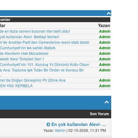
rumlar
lar
Yazan
de en fazla cemevi bulunan iller belli oldu!
Admin
ok kullanılan Alevi- Bektaşi İsimleri
Admin
ir’de Anahtar Parti’den Cemevlerine resmi statü talebi
Admin
Cumhuriyeti'nin tek sahibi Atatürk
Admin
'de Alevilerin Hak Mücadelesi
Admin
ketli Alevi Türküleri Seri 1
Admin
 Cumhuriyeti’nin 101. Kuruluş Yıl Dönümü Kutlu Olsun
Admin
re Ana: Topluma Işık Tutan Bir Önder ve Sonsuz Bir
Admin
..
ran’da Doğan Güneşimiz Pir Zöhre Ana
Admin
EN YAS: KERBELA
Admin
Son Yorum
En çok kullanılan Alevi- ...
Yazar:
Admin
| 02-15-2026, 11:31 PM