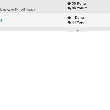
30 Konu
36 Yorum
e demek,alevilik nedir kısaca
1 Konu
er
44 Yorum
56 Konu
90 Yorum
22 Konu
64 Yorum
u,hızır orucu,Duaz ve deyişler...
35 Konu
59 Yorum
56 Konu
kat, Erzincan,Yozgat,Ankara vb. Alevi Köyleri,Alevi
93 Yorum
eri
43 Konu
679 Yorum
nin özlü sözleri
, 6 alt forum daha var.
1,316 Konu