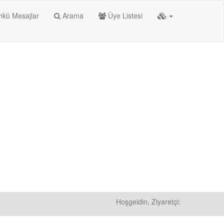
kü Mesajlar
Arama
Üye Listesi
Hoşgeldin, Ziyaretçi: