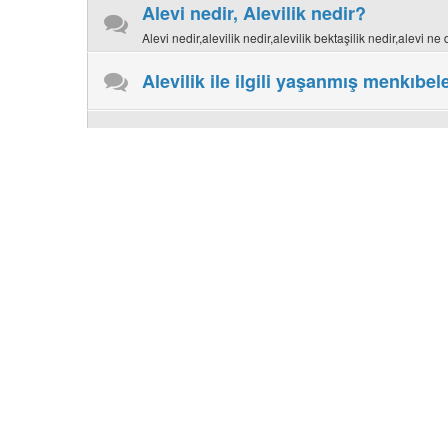
Alevi nedir, Alevilik nedir?
Alevi nedir,alevilik nedir,alevilik bektaşilik nedir,alevi n
Alevilik ile ilgili yaşanmış menkıbel
Alevi İnançları
Alevi İbadetleri
Alevilikte semah,cem,cemevi,muharrem ayı,muharrem oruc
Alevilik Tartışmaları
Alevilikle ilgili tartışmalar, yorumlar...
Alevi Köyleri ve Yerleşimleri
Türkiye'deki Alevi köyleri,Sivas Alevi Köyleri, Çorum, To
Köyleri Haritası,Alevi Köyleri Listesi
Alevi Pirleri, Alevi Sözleri ve Nefesl
Alt Forumlar:
Kerbela Deyişleri ve Ağıtları
,
Hz.Ali'
Alevi Haber