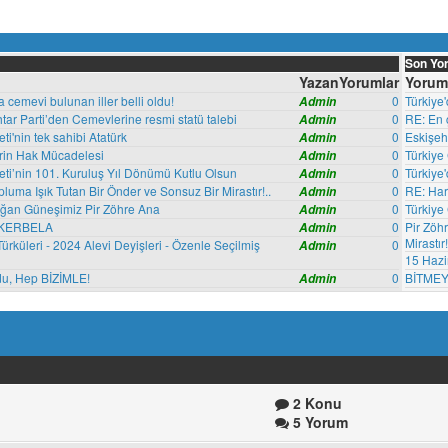
Son Yo
Yazan
Yorumlar
Yorum
a cemevi bulunan iller belli oldu!
0
Türkiye'
Admin
tar Parti’den Cemevlerine resmi statü talebi
0
RE: En ç
Admin
i'nin tek sahibi Atatürk
0
Eskişeh
Admin
erin Hak Mücadelesi
0
Türkiye 
Admin
ti’nin 101. Kuruluş Yıl Dönümü Kutlu Olsun
0
Türkiye
Admin
luma Işık Tutan Bir Önder ve Sonsuz Bir Mirastır!..
0
RE: Hare
Admin
ğan Güneşimiz Pir Zöhre Ana
0
Türkiye
Admin
 KERBELA
0
Pir Zöh
Admin
Mirastır!
ürküleri - 2024 Alevi Deyişleri - Özenle Seçilmiş
0
Admin
15 Hazi
du, Hep BİZİMLE!
0
BİTMEY
Admin
2 Konu
5 Yorum