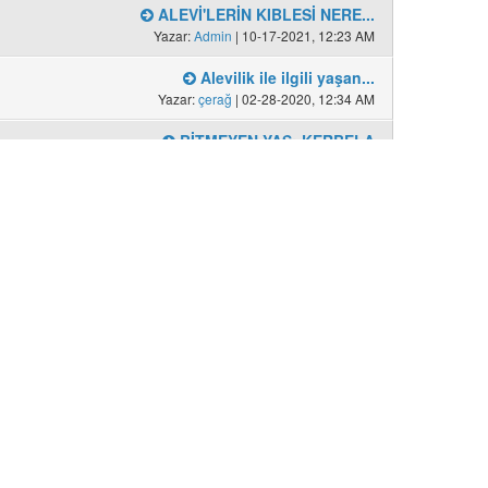
ALEVİ'LERİN KIBLESİ NERE...
Yazar:
Admin
| 10-17-2021, 12:23 AM
Alevilik ile ilgili yaşan...
Yazar:
çerağ
| 02-28-2020, 12:34 AM
BİTMEYEN YAS: KERBELA
Yazar:
Admin
| 03-25-2024, 12:37 AM
Ramazan Orucu ve Alevilik
Yazar:
Dede-baba
| 04-12-2021, 06:06 PM
Alevilikte Kurban Duası v...
Yazar:
Admin
| 07-06-2023, 06:28 PM
Balıkesir Alevi Köyleri
Yazar:
Admin
| 04-09-2023, 05:57 PM
Alevi Pirlerinin Nefesler...
Yazar:
Admin
| 05-29-2020, 09:49 PM
Türkiye'de en fazla cemev...