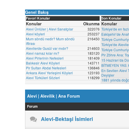
Genel Bakış
Favori Konular
Son Konular
Konular
Okunma
Konular
Alevi Ünlüler | Alevi Sanatçılar
322076
Türkiye'de en fazl
Alevi köyleri
253237
Eskişehir’de Anah
Mum söndü nedir? Mum söndü
216450
Türkiye Cumhuriyet
iftirası
Türkiye'de Alevil
Alevilerde Gusül var mıdır?
214603
Türkiye Cumhuriye
Alevi namaz kılar mı?
183120
Pir Zöhre Ana: Top
Alevi Pirlerinin Nefesleri
181409
15 Haziran’da Do
Balıkesir Alevi Köyleri
143711
BİTMEYEN YAS:
Pir Sultan Abdal Nefesleri
136846
En Sevilen Alevi T
Ankara Alevi Yerleşimi Köyleri
123193
Deyişler
Alevi Türküleri Sözleri
118299
1881 yılında doğ
Alevi | Alevilik | Ana Forum
Forum
Alevi-Bektaşi İsimleri