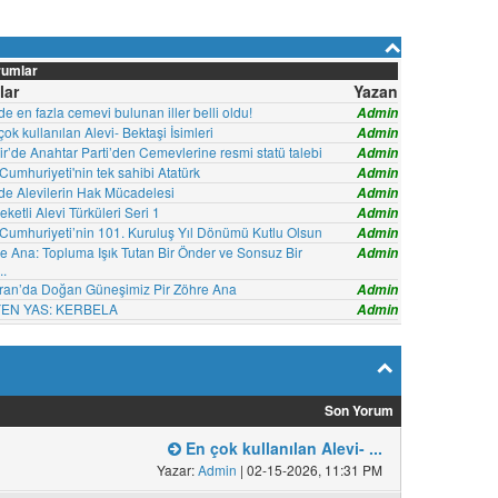
rumlar
lar
Yazan
de en fazla cemevi bulunan iller belli oldu!
Admin
ok kullanılan Alevi- Bektaşi İsimleri
Admin
ir’de Anahtar Parti’den Cemevlerine resmi statü talebi
Admin
Cumhuriyeti'nin tek sahibi Atatürk
Admin
'de Alevilerin Hak Mücadelesi
Admin
ketli Alevi Türküleri Seri 1
Admin
 Cumhuriyeti’nin 101. Kuruluş Yıl Dönümü Kutlu Olsun
Admin
re Ana: Topluma Işık Tutan Bir Önder ve Sonsuz Bir
Admin
..
ran’da Doğan Güneşimiz Pir Zöhre Ana
Admin
EN YAS: KERBELA
Admin
Son Yorum
En çok kullanılan Alevi- ...
Yazar:
Admin
| 02-15-2026, 11:31 PM