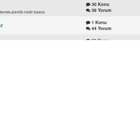
30 Konu
36 Yorum
e demek,alevilik nedir kısaca
1 Konu
er
44 Yorum
56 Konu
90 Yorum
22 Konu
64 Yorum
u,hızır orucu,Duaz ve deyişler...
35 Konu
59 Yorum
56 Konu
kat, Erzincan,Yozgat,Ankara vb. Alevi Köyleri,Alevi
93 Yorum
eri
43 Konu
679 Yorum
nin özlü sözleri
, 6 alt forum daha var.
1,316 Konu