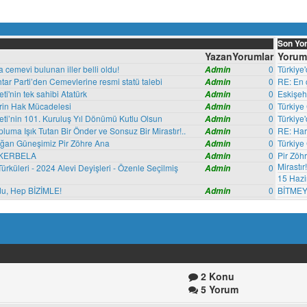
Son Yo
Yazan
Yorumlar
Yorum
a cemevi bulunan iller belli oldu!
0
Türkiye'
Admin
tar Parti’den Cemevlerine resmi statü talebi
0
RE: En ç
Admin
i'nin tek sahibi Atatürk
0
Eskişeh
Admin
erin Hak Mücadelesi
0
Türkiye 
Admin
ti’nin 101. Kuruluş Yıl Dönümü Kutlu Olsun
0
Türkiye
Admin
luma Işık Tutan Bir Önder ve Sonsuz Bir Mirastır!..
0
RE: Hare
Admin
ğan Güneşimiz Pir Zöhre Ana
0
Türkiye
Admin
 KERBELA
0
Pir Zöh
Admin
Mirastır!
ürküleri - 2024 Alevi Deyişleri - Özenle Seçilmiş
0
Admin
15 Hazi
du, Hep BİZİMLE!
0
BİTMEY
Admin
2 Konu
5 Yorum