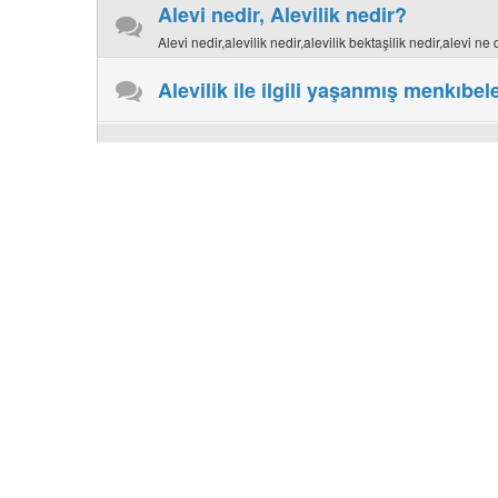
Alevi nedir, Alevilik nedir?
Alevi nedir,alevilik nedir,alevilik bektaşilik nedir,alevi n
Alevilik ile ilgili yaşanmış menkıbel
Alevi İnançları
Alevi İbadetleri
Alevilikte semah,cem,cemevi,muharrem ayı,muharrem oruc
Alevilik Tartışmaları
Alevilikle ilgili tartışmalar, yorumlar...
Alevi Köyleri ve Yerleşimleri
Türkiye'deki Alevi köyleri,Sivas Alevi Köyleri, Çorum, To
Köyleri Haritası,Alevi Köyleri Listesi
Alevi Pirleri, Alevi Sözleri ve Nefesl
Alt Forumlar:
Kerbela Deyişleri ve Ağıtları
,
Hz.Ali'
Alevi Haber