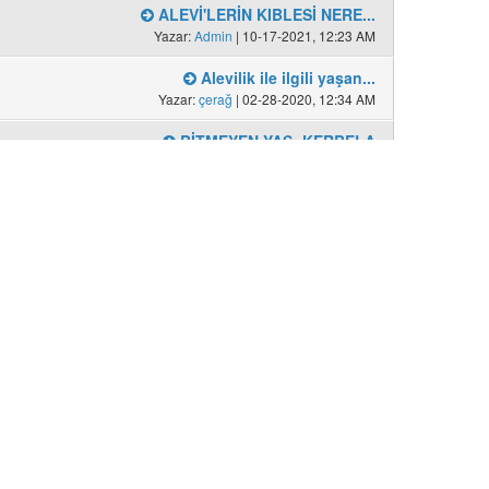
ALEVİ'LERİN KIBLESİ NERE...
Yazar:
Admin
| 10-17-2021, 12:23 AM
Alevilik ile ilgili yaşan...
Yazar:
çerağ
| 02-28-2020, 12:34 AM
BİTMEYEN YAS: KERBELA
Yazar:
Admin
| 03-25-2024, 12:37 AM
Ramazan Orucu ve Alevilik
Yazar:
Dede-baba
| 04-12-2021, 06:06 PM
Alevilikte Kurban Duası v...
Yazar:
Admin
| 07-06-2023, 06:28 PM
Balıkesir Alevi Köyleri
Yazar:
Admin
| 04-09-2023, 05:57 PM
Alevi Pirlerinin Nefesler...
Yazar:
Admin
| 05-29-2020, 09:49 PM
Türkiye'de en fazla cemev...