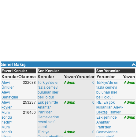
Genel Bakış
Favori Konular
Son Konular
Son Yorumlar
Konular
Okunma
Konular
Yazan
Yorumlar
Yorumlar
Yazan
Alevi
322088
Türkiye'de en
0
Türkiye'de en
Admin
Admin
Ünlüler |
fazla cemevi
fazla cemevi
Alevi
bulunan iller
bulunan iller
Sanatçılar
belli oldu!
belli oldu!
Alevi
253237
Eskişehir’de
0
RE: En çok
Admin
Admin
köyleri
Anahtar
kullanılan Alevi-
Parti’den
Bektaşi İsimleri
Mum
216450
Cemevlerine
söndü
Eskişehir’de
Admin
resmi statü
nedir?
Anahtar
talebi
Mum
Parti’den
söndü
Türkiye
0
Cemevlerine
Admin
iftirası
Cumhuriyeti'nin
resmi statü