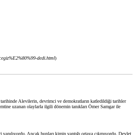
egiz%E2%80%99-dedi.html
)
ihinde Alevilerin, devrimci ve demokratların katledildiği tarihler
mtine uzanan olaylarla ilgili dönemin tanıkları Ömer Samgar ile
i yapılıyordu. Ancak bunları kimin yaptığı ortaya çıkmıyordu. Devlet