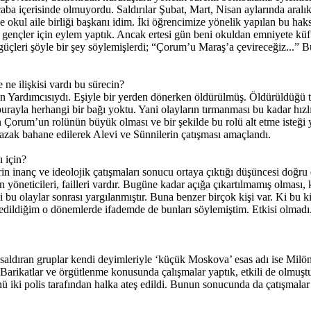
r çaba içerisinde olmuyordu. Saldırılar Şubat, Mart, Nisan aylarında ar
 okul aile birliği başkanı idim. İki öğrencimize yönelik yapılan bu haksı
an gençler için eylem yaptık. Ancak ertesi gün beni okuldan emniyete küf
üçleri şöyle bir şey söylemişlerdi; “Çorum’u Maraş’a çevireceğiz...”
ne ilişkisi vardı bu sürecin?
dımcısıydı. Eşiyle bir yerden dönerken öldürülmüş. Öldürüldüğü tari
a herhangi bir bağı yoktu. Yani olayların tırmanması bu kadar hızlı g
 Çorum’un rolünün büyük olması ve bir şekilde bu rolü alt etme isteği
Sazak bahane edilerek Alevi ve Sünnilerin çatışması amaçlandı.
ı için?
rin inanç ve ideolojik çatışmaları sonucu ortaya çıktığı düşüncesi doğru 
ın yöneticileri, failleri vardır. Bugüne kadar açığa çıkartılmamış olmas
i bu olaylar sonrası yargılanmıştır. Buna benzer birçok kişi var. Ki bu 
 edildiğim o dönemlerde ifademde de bunları söylemiştim. Etkisi olmadı. 
ldıran gruplar kendi deyimleriyle ‘küçük Moskova’ esas adı ise Milönü
Barikatlar ve örgütlenme konusunda çalışmalar yaptık, etkili de olmuştu.
 iki polis tarafından halka ateş edildi. Bunun sonucunda da çatışmalar 