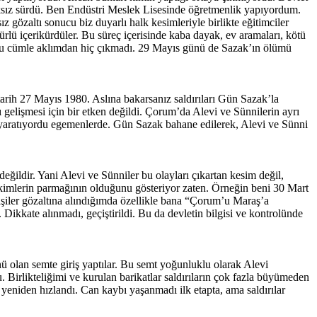
alıksız sürdü. Ben Endüstri Meslek Lisesinde öğretmenlik yapıyordum.
z gözaltı sonucu biz duyarlı halk kesimleriyle birlikte eğitimciler
ürlü içerikürdüler. Bu süreç içerisinde kaba dayak, ev aramaları, kötü
 Bu cümle aklımdan hiç çıkmadı. 29 Mayıs günü de Sazak’ın ölümü
h 27 Mayıs 1980. Aslına bakarsanız saldırıları Gün Sazak’la
elişmesi için bir etken değildi. Çorum’da Alevi ve Sünnilerin ayrı
 yaratıyordu egemenlerde. Gün Sazak bahane edilerek, Alevi ve Sünni
değildir. Yani Alevi ve Sünniler bu olayları çıkartan kesim değil,
ı, kimlerin parmağının olduğunu gösteriyor zaten. Örneğin beni 30 Mart
kişiler gözaltına alındığımda özellikle bana “Çorum’u Maraş’a
Dikkate alınmadı, geçiştirildi. Bu da devletin bilgisi ve kontrolünde
 olan semte giriş yaptılar. Bu semt yoğunluklu olarak Alevi
 Birlikteliğimi ve kurulan barikatlar saldırıların çok fazla büyümeden
yeniden hızlandı. Can kaybı yaşanmadı ilk etapta, ama saldırılar