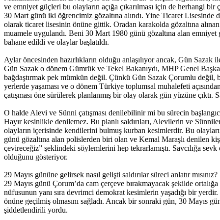
ve emniyet güçleri bu olayların açığa çıkarılması için de herhangi bi
30 Mart günü iki öğrencimiz gözaltına alındı. Yine Ticaret Lisesinde de
olarak ticaret lisesinin önüne gittik. Oradan karakolda gözaltına alın
muamele uygulandı. Beni 30 Mart 1980 günü gözaltına alan emniyet g
bahane edildi ve olaylar başlatıldı.
Aylar öncesinden hazırlıkların olduğu anlaşılıyor ancak, Gün Sazak ile 
Gün Sazak o dönem Gümrük ve Tekel Bakanıydı, MHP Genel Başkan Yar
bağdaştırmak pek mümkün değil. Çünkü Gün Sazak Çorumlu değil, burayl
yerlerde yaşaması ve o dönem Türkiye toplumsal muhalefeti açısından
çatışması öne sürülerek planlanmış bir olay olarak gün yüzüne çıktı. 
O halde Alevi ve Sünni çatışması denilebilinir mi bu sürecin başlangıc
Hayır kesinlikle denilemez. Bu planlı saldırıları, Alevilerin ve Sünnile
olayların içerisinde kendilerini bulmuş kurban kesimlerdir. Bu olaylar
günü gözaltına alan polislerden biri olan ve Kemal Maraşlı denilen kiş
çevireceğiz” şeklindeki söylemlerini hep tekrarlamıştı. Savcılığa sevk
olduğunu gösteriyor.
29 Mayıs gününe gelirsek nasıl gelişti saldırılar süreci anlatır mısınız?
29 Mayıs günü Çorum’da cam çerçeve bırakmayacak şekilde ortalığa sa
nüfusunun yanı sıra devrimci demokrat kesimlerin yaşadığı bir yerdir. 
önüne geçilmiş olmasını sağladı. Ancak bir sonraki gün, 30 Mayıs günü
şiddetlendirili yordu.