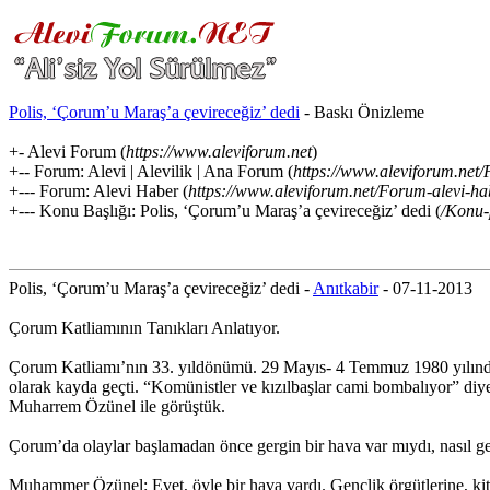
Polis, ‘Çorum’u Maraş’a çevireceğiz’ dedi
- Baskı Önizleme
+- Alevi Forum (
https://www.aleviforum.net
)
+-- Forum: Alevi | Alevilik | Ana Forum (
https://www.aleviforum.net/
+--- Forum: Alevi Haber (
https://www.aleviforum.net/Forum-alevi-ha
+--- Konu Başlığı: Polis, ‘Çorum’u Maraş’a çevireceğiz’ dedi (
/Konu
Polis, ‘Çorum’u Maraş’a çevireceğiz’ dedi -
Anıtkabir
- 07-11-2013
Çorum Katliamının Tanıkları Anlatıyor.
Çorum Katliamı’nın 33. yıldönümü. 29 Mayıs- 4 Temmuz 1980 yılında 57 
olarak kayda geçti. “Komünistler ve kızılbaşlar cami bombalıyor” diy
Muharrem Özünel ile görüştük.
Çorum’da olaylar başlamadan önce gergin bir hava var mıydı, nasıl gel
Muhammer Özünel: Evet, öyle bir hava vardı. Gençlik örgütlerine, kit