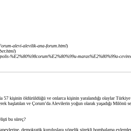
Forum-alevi-alevilik-ana-forum.html
)
ber.html
)
-polis-%E2%80%98corum%E2%80%99u-maras%E2%80%99a-cevirec
kişinin öldürüldüğü ve onlarca kişinin yaralandığı olaylar Türkiye tar
erek başlatılan ve Çorum’da Alevilerin yoğun olarak yaşadığı Milönü se
işti bu süreç?
apevlerine, demokratik kuruluşlara yönelik sürekli bombalama eylemler