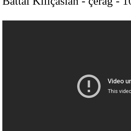
Battal Kılıçaslan - çerağ - 