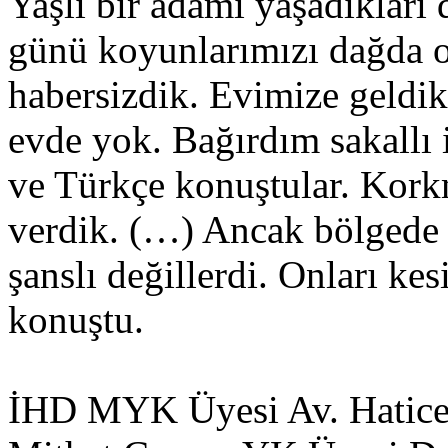
Yaşlı bir adamı yaşadıkları
günü koyunlarımızı dağda o
habersizdik. Evimize geldik
evde yok. Bağırdım sakallı 
ve Türkçe konuştular. Korkm
verdik. (…) Ancak bölgede 
şanslı değillerdi. Onları ke
konuştu.
İHD MYK Üyesi Av. Hatice