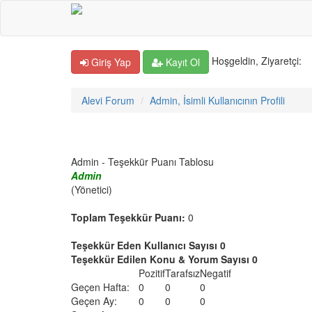
Hoşgeldin, Ziyaretçi:
Giriş Yap
Kayıt Ol
Alevi Forum
Admin, İsimli Kullanıcının Profili
Admin - Teşekkür Puanı Tablosu
Admin
(Yönetici)
Toplam Teşekkür Puanı:
0
Teşekkür Eden Kullanıcı Sayısı 0
Teşekkür Edilen Konu & Yorum Sayısı 0
Pozitif
Tarafsız
Negatif
Geçen Hafta:
0
0
0
Geçen Ay:
0
0
0