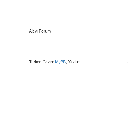
Alevi Forum
Türkçe Çeviri:
MyBB
, Yazılım:
MyBB
.
Crafted by EREE