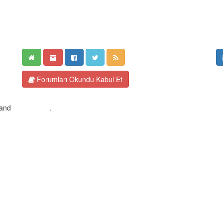
Forumları Okundu Kabul Et
and
Android BG
.