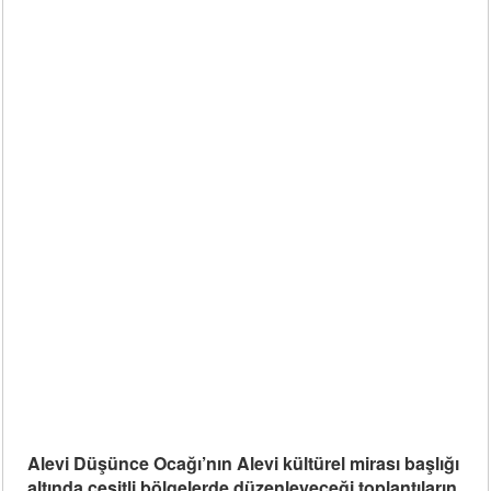
Alevi Düşünce Ocağı’nın Alevi kültürel mirası başlığı
altında çeşitli bölgelerde düzenleyeceği toplantıların