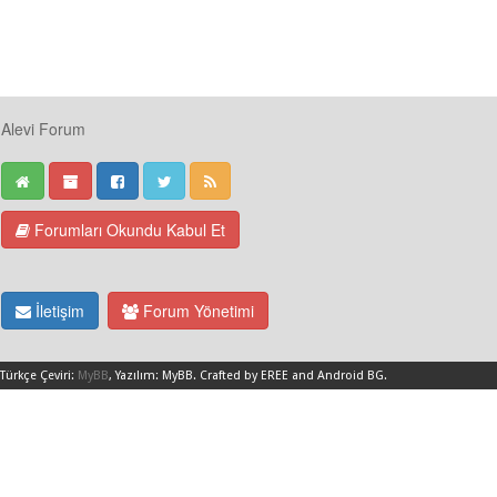
Alevi Forum
Forumları Okundu Kabul Et
İletişim
Forum Yönetimi
Türkçe Çeviri:
MyBB
, Yazılım:
MyBB
.
Crafted by EREE
and
Android BG
.