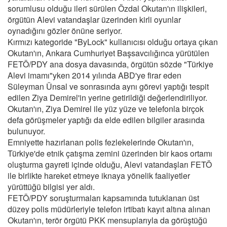
sorumlusu olduğu ileri sürülen Özdal Okutan'ın ilişkileri,
örgütün Alevi vatandaşlar üzerinden kirli oyunlar
oynadığını gözler önüne seriyor.
Kırmızı kategoride "ByLock" kullanıcısı olduğu ortaya çıkan
Okutan'ın, Ankara Cumhuriyet Başsavcılığınca yürütülen
FETÖ/PDY ana dosya davasında, örgütün sözde "Türkiye
Alevi imamı"yken 2014 yılında ABD'ye firar eden
Süleyman Ünsal ve sonrasında aynı görevi yaptığı tespit
edilen Ziya Demirel'in yerine getirildiği değerlendiriliyor.
Okutan'ın, Ziya Demirel ile yüz yüze ve telefonla birçok
defa görüşmeler yaptığı da elde edilen bilgiler arasında
bulunuyor.
Emniyette hazırlanan polis fezlekelerinde Okutan'ın,
Türkiye'de etnik çatışma zemini üzerinden bir kaos ortamı
oluşturma gayreti içinde olduğu, Alevi vatandaşları FETÖ
ile birlikte hareket etmeye iknaya yönelik faaliyetler
yürüttüğü bilgisi yer aldı.
FETÖ/PDY soruşturmaları kapsamında tutuklanan üst
düzey polis müdürleriyle telefon irtibatı kayıt altına alınan
Okutan'ın, terör örgütü PKK mensuplarıyla da görüştüğü