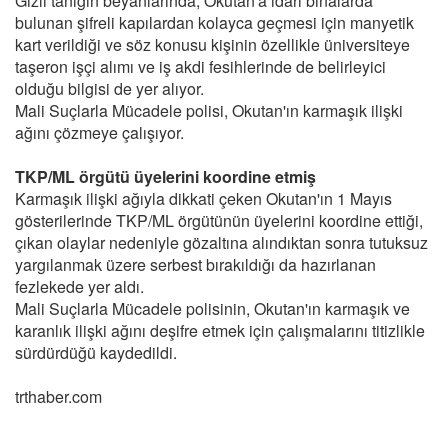
Gizli tanığın beyanlarında, Okutan'a idari binalarda
bulunan şifreli kapılardan kolayca geçmesi için manyetik
kart verildiği ve söz konusu kişinin özellikle üniversiteye
taşeron işçi alımı ve iş akdi fesihlerinde de belirleyici
olduğu bilgisi de yer alıyor.
Mali Suçlarla Mücadele polisi, Okutan'ın karmaşık ilişki
ağını çözmeye çalışıyor.
TKP/ML örgütü üyelerini koordine etmiş
Karmaşık ilişki ağıyla dikkati çeken Okutan'ın 1 Mayıs
gösterilerinde TKP/ML örgütünün üyelerini koordine ettiği,
çıkan olaylar nedeniyle gözaltına alındıktan sonra tutuksuz
yargılanmak üzere serbest bırakıldığı da hazırlanan
fezlekede yer aldı.
Mali Suçlarla Mücadele polisinin, Okutan'ın karmaşık ve
karanlık ilişki ağını deşifre etmek için çalışmalarını titizlikle
sürdürdüğü kaydedildi.
trthaber.com