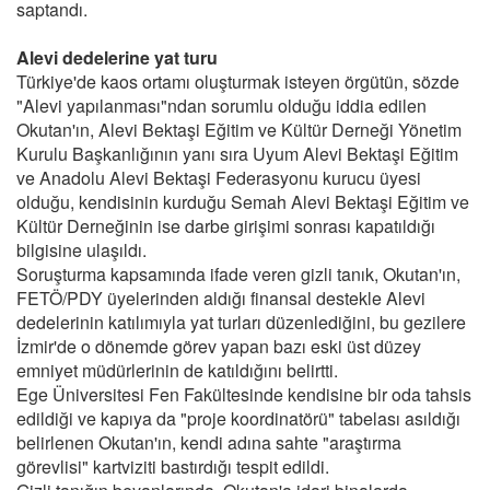
saptandı.
Alevi dedelerine yat turu
Türkiye'de kaos ortamı oluşturmak isteyen örgütün, sözde
"Alevi yapılanması"ndan sorumlu olduğu iddia edilen
Okutan'ın, Alevi Bektaşi Eğitim ve Kültür Derneği Yönetim
Kurulu Başkanlığının yanı sıra Uyum Alevi Bektaşi Eğitim
ve Anadolu Alevi Bektaşi Federasyonu kurucu üyesi
olduğu, kendisinin kurduğu Semah Alevi Bektaşi Eğitim ve
Kültür Derneğinin ise darbe girişimi sonrası kapatıldığı
bilgisine ulaşıldı.
Soruşturma kapsamında ifade veren gizli tanık, Okutan'ın,
FETÖ/PDY üyelerinden aldığı finansal destekle Alevi
dedelerinin katılımıyla yat turları düzenlediğini, bu gezilere
İzmir'de o dönemde görev yapan bazı eski üst düzey
emniyet müdürlerinin de katıldığını belirtti.
Ege Üniversitesi Fen Fakültesinde kendisine bir oda tahsis
edildiği ve kapıya da "proje koordinatörü" tabelası asıldığı
belirlenen Okutan'ın, kendi adına sahte "araştırma
görevlisi" kartviziti bastırdığı tespit edildi.