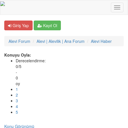
Giriş Yap
Kayıt Ol
Alevi Forum
Alevi | Alevilik | Ana Forum
Alevi Haber
Konuyu Oyla:
Derecelendirme:
0/5
-
0
oy
1
2
3
4
5
Konu Görünümü