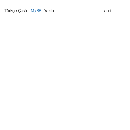
Türkçe Çeviri:
MyBB
, Yazılım:
MyBB
.
Crafted by EREE
and
Android BG
.