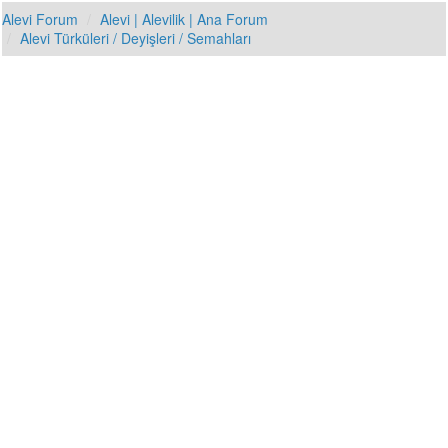
Alevi Forum
Alevi | Alevilik | Ana Forum
Alevi Türküleri / Deyişleri / Semahları