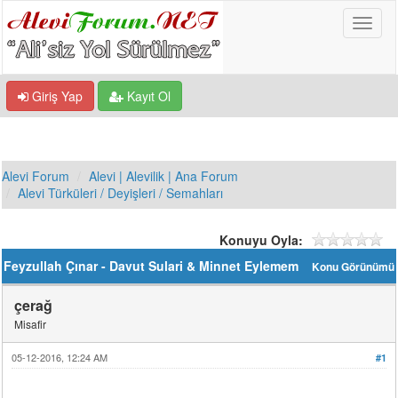
Giriş Yap
Kayıt Ol
Alevi Forum
Alevi | Alevilik | Ana Forum
Alevi Türküleri / Deyişleri / Semahları
Konuyu Oyla:
Feyzullah Çınar - Davut Sulari & Minnet Eylemem
Konu Görünümü
çerağ
Misafir
05-12-2016, 12:24 AM
#1