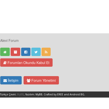
Alevi Forum
Forumları Okundu Kabul Et
İletişim
Forum Yönetimi
Türkçe Çeviri:
MyBB
, Yazılım:
MyBB
.
Crafted by EREE
and
Android BG
.