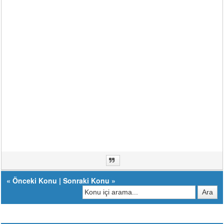
«
Önceki Konu
|
Sonraki Konu
»