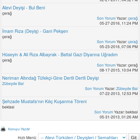
Alevi Deyişi - Bul Beni
çerağ
Son Yorum
Yazar:
çerağ
05-27-2016, 11:24 PM
İmam Rıza (Deyiş) - Gani Pekşen
çerağ
Son Yorum
Yazar:
çerağ
05-23-2016, 07:06 PM
Hüseyin & Ali Rıza Albayrak - Battal Gazi Diyarına Uğradım
çerağ
Son Yorum
Yazar: çerağ
08-17-2015, 10:04 PM
Neriman Altındağ Tüfekçi-Gine Dertli Dertli Deyişi
Zübeyde Bal
Son Yorum
Yazar:
Zübeyde Bal
07-22-2013, 12:53 PM
Şehzade Mustafa'nın Kılıç Kuşanma Töreni
bektasi
Son Yorum
Yazar: bektasi
05-31-2013, 01:26 AM
Konuyu Yazdır
Hızlı Menü: