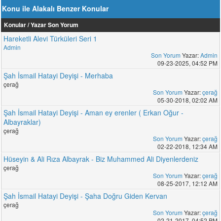
Konu ile Alakalı Benzer Konular
Konular / Yazar
Son Yorum
Hareketli Alevi Türküleri Seri 1
Admin
Son Yorum
Yazar:
Admin
09-23-2025, 04:52 PM
Şah İsmail Hatayi Deyişi - Merhaba
çerağ
Son Yorum
Yazar:
çerağ
05-30-2018, 02:02 AM
Şah İsmail Hatayi Deyişi - Aman ey erenler ( Erkan Oğur -
Albayraklar)
çerağ
Son Yorum
Yazar:
çerağ
02-22-2018, 12:34 AM
Hüseyin & Ali Rıza Albayrak - Biz Muhammed Ali Diyenlerdeniz
çerağ
Son Yorum
Yazar:
çerağ
08-25-2017, 12:12 AM
Şah İsmail Hatayi Deyişi - Şaha Doğru Giden Kervan
çerağ
Son Yorum
Yazar:
çerağ
02-21-2017, 04:52 PM