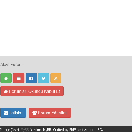
Alevi Forum
Forumları Okundu Kabul Et
İletişim
Forum Yönetimi
Türkçe Çeviri:
MyBB
, Yazılım:
MyBB
.
Crafted by EREE
and
Android BG
.