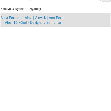
Konuyu Okuyanlar: 1 Ziyaretçi
Alevi Forum
Alevi | Alevilik | Ana Forum
Alevi Türküleri / Deyişleri / Semahları