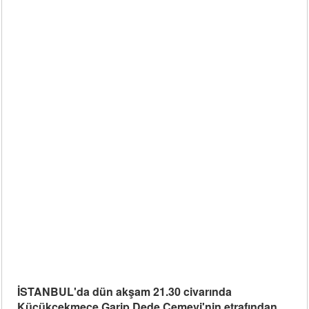
İSTANBUL'da dün akşam 21.30 civarında
Küçükçekmece Garip Dede Cemevi'nin etrafından