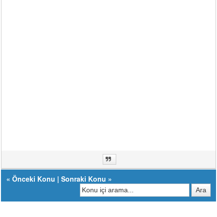
«
Önceki Konu
|
Sonraki Konu
»