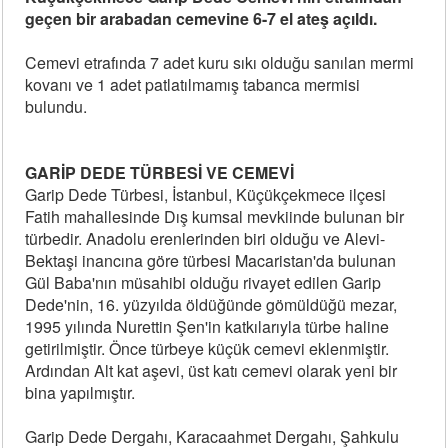
geçen bir arabadan cemevine 6-7 el ateş açıldı.
Cemevi etrafında 7 adet kuru sıkı olduğu sanılan mermi
kovanı ve 1 adet patlatılmamış tabanca mermisi
bulundu.
GARİP DEDE TÜRBESİ VE CEMEVİ
Garip Dede Türbesi, İstanbul, Küçükçekmece ilçesi
Fatih mahallesinde Dış kumsal mevkiinde bulunan bir
türbedir. Anadolu erenlerinden biri olduğu ve Alevi-
Bektaşi inancına göre türbesi Macaristan'da bulunan
Gül Baba'nın müsahibi olduğu rivayet edilen Garip
Dede'nin, 16. yüzyılda öldüğünde gömüldüğü mezar,
1995 yılında Nurettin Şen'in katkılarıyla türbe haline
getirilmiştir. Önce türbeye küçük cemevi eklenmiştir.
Ardından Alt kat aşevi, üst katı cemevi olarak yeni bir
bina yapılmıştır.
Garip Dede Dergahı, Karacaahmet Dergahı, Şahkulu