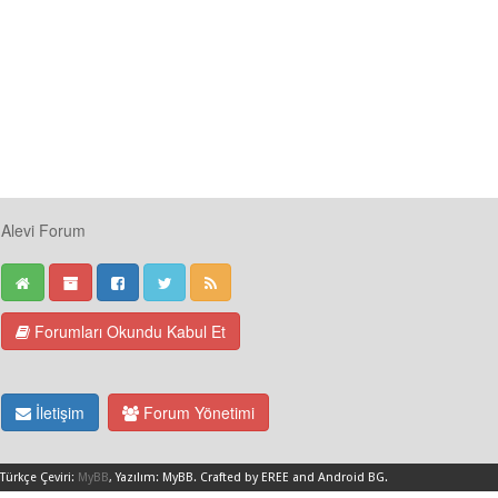
Alevi Forum
Forumları Okundu Kabul Et
İletişim
Forum Yönetimi
Türkçe Çeviri:
MyBB
, Yazılım:
MyBB
.
Crafted by EREE
and
Android BG
.