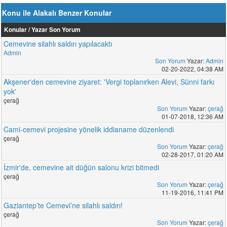
Konu ile Alakalı Benzer Konular
Konular / Yazar
Son Yorum
Cemevine silahlı saldırı yapılacaktı
Admin
Son Yorum
Yazar:
Admin
02-20-2022, 04:38 AM
Akşener'den cemevine ziyaret: 'Vergi toplanırken Alevi, Sünni farkı
yok'
çerağ
Son Yorum
Yazar:
çerağ
01-07-2018, 12:36 AM
Cami-cemevi projesine yönelik iddianame düzenlendi
çerağ
Son Yorum
Yazar:
çerağ
02-28-2017, 01:20 AM
İzmir'de, cemevine ait düğün salonu krizi bitmedi
çerağ
Son Yorum
Yazar:
çerağ
11-19-2016, 11:41 PM
Gaziantep’te Cemevi’ne silahlı saldırı!
çerağ
Son Yorum
Yazar:
çerağ