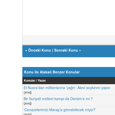
«
Önceki Konu
|
Sonraki Konu
»
Konu ile Alakalı Benzer Konular
Konular / Yazar
El Nusra’dan militanlarına 'çağrı': Alevi soykırımı yapın
çerağ
Bir Suriyeli mülteci kampı da Dersim'e mi ?
çerağ
‘Cenazelerimizi Maraş’a gömebilecek miyiz?’
çerağ