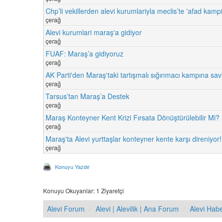
Chp’li vekillerden alevi kurumlariyla meclis’te 'afad kampi'
çerağ
Alevi kurumlari maraş'a gidiyor
çerağ
FUAF: Maraş’a gidiyoruz
çerağ
AK Parti'den Maraş'taki tartışmalı sığınmacı kampına s
çerağ
Tarsus’tan Maraş’a Destek
çerağ
Maraş Konteyner Kent Krizi Fırsata Dönüştürülebilir Mi?
çerağ
Maraş'ta Alevi yurttaşlar konteyner kente karşı direniyor!
çerağ
Konuyu Yazdır
Konuyu Okuyanlar: 1 Ziyaretçi
Alevi Forum
Alevi | Alevilik | Ana Forum
Alevi Hab