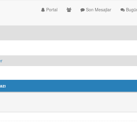
Portal
Son Mesajlar
Bugün
er
azı