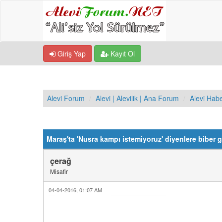
Giriş Yap
Kayıt Ol
Alevi Forum
Alevi | Alevilik | Ana Forum
Alevi Hab
Derecelendirme: 0/5 - 0 oy
1
2
3
4
5
Maraş'ta 'Nusra kampı istemiyoruz' diyenlere biber g
çerağ
Misafir
04-04-2016, 01:07 AM