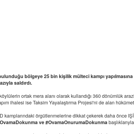
ulunduğu bölgeye 25 bin kişilik mülteci kampı yapılmasına ka
zıyla saldırdı.
ylülerin ortak mera alanı olarak kullandığı 360 dönümlük araziy
apım ihalesi ise Taksim Yayalaştırma Projesi'ni de alan hükümet 
AD kamplarındaki örgütlenmelerine dikkat çekerek daha önce IŞİ
OvamaDokunma ve #OvamaOnurumaDokunma
başlıklarıyl