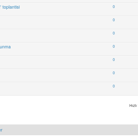
 toplantisi
0
0
0
avunma
0
0
0
0
Hızlı
er