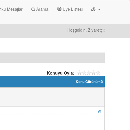
kü Mesajlar
Arama
Üye Listesi
Hoşgeldin, Ziyaretçi:
Konuyu Oyla:
Konu Görünümü
#1