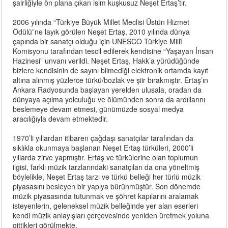
şairliğiyle ön plana çıkan isim kuşkusuz Neşet Ertaş’tır.
2006 yılında “Türkiye Büyük Millet Meclisi Üstün Hizmet
Ödülü”ne layık görülen Neşet Ertaş, 2010 yılında dünya
çapında bir sanatçı olduğu için UNESCO Türkiye Millî
Komisyonu tarafından tescil edilerek kendisine “Yaşayan İnsan
Hazinesi” unvanı verildi. Neşet Ertaş, Hakk’a yürüdüğünde
bizlere kendisinin de sayını bilmediği elektronik ortamda kayıt
altına alınmış yüzlerce türkü/bozlak ve şiir bırakmıştır. Ertaş’ın
Ankara Radyosunda başlayan yerelden ulusala, oradan da
dünyaya açılma yolculuğu ve ölümünden sonra da ardıllarını
beslemeye devam etmesi, günümüzde sosyal medya
aracılığıyla devam etmektedir.
1970’li yıllardan itibaren çağdaşı sanatçılar tarafından da
sıklıkla okunmaya başlanan Neşet Ertaş türküleri, 2000’li
yıllarda zirve yapmıştır. Ertaş ve türkülerine olan toplumun
ilgisi, farklı müzik tarzlarındaki sanatçıları da ona yöneltmiş
böylelikle, Neşet Ertaş tarzı ve türkü belleği her türlü müzik
piyasasını besleyen bir yapıya bürünmüştür. Son dönemde
müzik piyasasında tutunmak ve şöhret kapılarını aralamak
isteyenlerin, geleneksel müzik belleğinde yer alan eserleri
kendi müzik anlayışları çerçevesinde yeniden üretmek yoluna
gittikleri görülmekte.