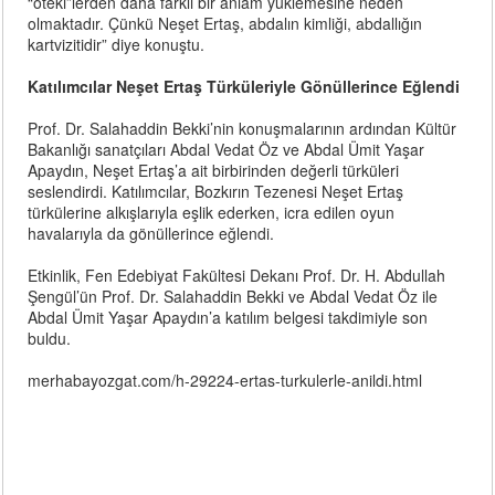
“öteki”lerden daha farklı bir anlam yüklemesine neden
olmaktadır. Çünkü Neşet Ertaş, abdalın kimliği, abdallığın
kartvizitidir” diye konuştu.
Katılımcılar Neşet Ertaş Türküleriyle Gönüllerince Eğlendi
Prof. Dr. Salahaddin Bekki’nin konuşmalarının ardından Kültür
Bakanlığı sanatçıları Abdal Vedat Öz ve Abdal Ümit Yaşar
Apaydın, Neşet Ertaş’a ait birbirinden değerli türküleri
seslendirdi. Katılımcılar, Bozkırın Tezenesi Neşet Ertaş
türkülerine alkışlarıyla eşlik ederken, icra edilen oyun
havalarıyla da gönüllerince eğlendi.
Etkinlik, Fen Edebiyat Fakültesi Dekanı Prof. Dr. H. Abdullah
Şengül’ün Prof. Dr. Salahaddin Bekki ve Abdal Vedat Öz ile
Abdal Ümit Yaşar Apaydın’a katılım belgesi takdimiyle son
buldu.
merhabayozgat.com/h-29224-ertas-turkulerle-anildi.html