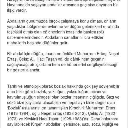
Haymana’da yaşayan abdallar arasında geçmişe dayanan bir
ilişki vardır.
Abdalların günümüzde birçok çalışmaya konu olması, onların
yaşadıkları bölgelerde evlenme ve düğün gelenekleri etrafında
teşekkül etmiş olan eğlencelerin icrasında başlıca rolü
üstlenmelerindendir. Abdalların sanatlarını icra ettikleri
mahallerin başında düğünler gelir.
Bir abdal için düğün, -buna en ünlüleri Muharrem Ertaş, Neşet
Ertaş, Çekiç Ali, Hacı Taşan vd. de dâhil- hem geçimini
sağlayacağı bir iş ortamı hem de hünerlerini sergileyebileceği
bir gösteri alanıdır.
Tarihi ve etimolojik olarak bozlak hakkında çok şey söylenebilir
ama bize göre bozlak, yokluğun, yoksulluğun, acının ve
kavrulmuşluğun simgesi olan bozkır insanının çığlığıdır. Sazı ve
sözü bize kayıtlarla ulaşabilen ve hepsi ayrı birer değer olan
‘Bozlak’ ustalarının en tanınmışları Kırşehirli Muharrem Ertaş
(1913-1984), oğlu Neşet Ertaş (1938-2012), Çekiç Ali (1932-
1973) ve Keskinli Hacı Taşan (1925-1983)’dır. Daha onlarcası
sayılabilecek Kırşehir abdalları içerisinde, sazı, sözü, kişiliği ve