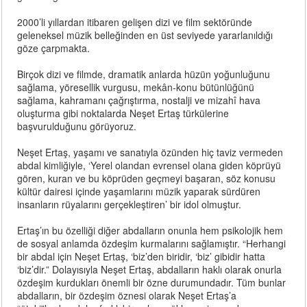
2000’li yıllardan itibaren gelişen dizi ve film sektöründe
geleneksel müzik belleğinden en üst seviyede yararlanıldığı
göze çarpmakta.
Birçok dizi ve filmde, dramatik anlarda hüzün yoğunluğunu
sağlama, yöresellik vurgusu, mekân-konu bütünlüğünü
sağlama, kahramanı çağrıştırma, nostalji ve mizahî hava
oluşturma gibi noktalarda Neşet Ertaş türkülerine
başvurulduğunu görüyoruz.
Neşet Ertaş, yaşamı ve sanatıyla özünden hiç taviz vermeden
abdal kimliğiyle, ‘Yerel olandan evrensel olana giden köprüyü
gören, kuran ve bu köprüden geçmeyi başaran, söz konusu
kültür dairesi içinde yaşamlarını müzik yaparak sürdüren
insanların rüyalarını gerçekleştiren’ bir idol olmuştur.
Ertaş’ın bu özelliği diğer abdalların onunla hem psikolojik hem
de sosyal anlamda özdeşim kurmalarını sağlamıştır. “Herhangi
bir abdal için Neşet Ertaş, ‘biz’den biridir, ‘biz’ gibidir hatta
‘biz’dir.” Dolayısıyla Neşet Ertaş, abdalların haklı olarak onurla
özdeşim kurdukları önemli bir özne durumundadır. Tüm bunlar
abdalların, bir özdeşim öznesi olarak Neşet Ertaş’a