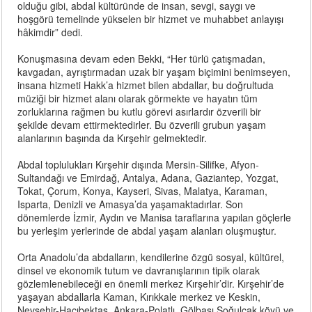
olduğu gibi, abdal kültüründe de insan, sevgi, saygı ve
hoşgörü temelinde yükselen bir hizmet ve muhabbet anlayışı
hâkimdir” dedi.
Konuşmasına devam eden Bekki, “Her türlü çatışmadan,
kavgadan, ayrıştırmadan uzak bir yaşam biçimini benimseyen,
insana hizmeti Hakk’a hizmet bilen abdallar, bu doğrultuda
müziği bir hizmet alanı olarak görmekte ve hayatın tüm
zorluklarına rağmen bu kutlu görevi asırlardır özverili bir
şekilde devam ettirmektedirler. Bu özverili grubun yaşam
alanlarının başında da Kırşehir gelmektedir.
Abdal toplulukları Kırşehir dışında Mersin-Silifke, Afyon-
Sultandağı ve Emirdağ, Antalya, Adana, Gaziantep, Yozgat,
Tokat, Çorum, Konya, Kayseri, Sivas, Malatya, Karaman,
Isparta, Denizli ve Amasya’da yaşamaktadırlar. Son
dönemlerde İzmir, Aydın ve Manisa taraflarına yapılan göçlerle
bu yerleşim yerlerinde de abdal yaşam alanları oluşmuştur.
Orta Anadolu’da abdalların, kendilerine özgü sosyal, kültürel,
dinsel ve ekonomik tutum ve davranışlarının tipik olarak
gözlemlenebileceği en önemli merkez Kırşehir’dir. Kırşehir’de
yaşayan abdallarla Kaman, Kırıkkale merkez ve Keskin,
Nevşehir-Hacıbektaş, Ankara-Polatlı, Gölbaşı Soğulcak köyü ve