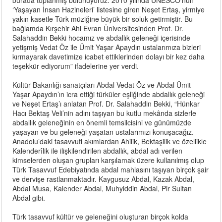
burada toplanmış bulunuyoruz. 2010 yılında UNESCO’nun
‘Yaşayan İnsan Hazineleri’ listesine giren Neşet Ertaş, yirmiye
yakın kasetle Türk müziğine büyük bir soluk getirmiştir. Bu
bağlamda Kırşehir Ahi Evran Üniversitesinden Prof. Dr.
Salahaddin Bekki hocamız ve abdallık geleneği içerisinde
yetişmiş Vedat Öz ile Ümit Yaşar Apaydın ustalarımıza bizleri
kırmayarak davetimize icabet ettiklerinden dolayı bir kez daha
teşekkür ediyorum” ifadelerine yer verdi.
Kültür Bakanlığı sanatçıları Abdal Vedat Öz ve Abdal Ümit
Yaşar Apaydın’ın icra ettiği türküler eşliğinde abdallık geleneği
ve Neşet Ertaş’ı anlatan Prof. Dr. Salahaddin Bekki, “Hünkar
Hacı Bektaş Veli’nin adını taşıyan bu kutlu mekânda sizlerle
abdallık geleneğinin en önemli temsilcisini ve günümüzde
yaşayan ve bu geleneği yaşatan ustalarımızı konuşacağız.
Anadolu’daki tasavvufi akımlardan Ahilik, Bektaşilik ve özellikle
Kalenderîlik ile ilişkilendirilen abdallık, abdal adı verilen
kimselerden oluşan grupları karşılamak üzere kullanılmış olup
Türk Tasavvuf Edebiyatında abdal mahlasını taşıyan birçok şair
ve dervişe rastlanmaktadır. Kaygusuz Abdal, Kazak Abdal,
Abdal Musa, Kalender Abdal, Muhyiddin Abdal, Pir Sultan
Abdal gibi.
Türk tasavvuf kültür ve geleneğini oluşturan birçok kolda