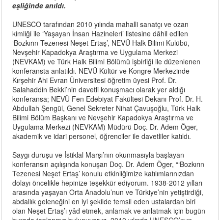
eşliğinde anıldı.
UNESCO tarafından 2010 yılında mahalli sanatçı ve ozan
kimliği ile ‘Yaşayan İnsan Hazineleri’ listesine dâhil edilen
‘Bozkırın Tezenesi Neşet Ertaş’, NEVÜ Halk Bilimi Kulübü,
Nevşehir Kapadokya Araştırma ve Uygulama Merkezi
(NEVKAM) ve Türk Halk Bilimi Bölümü işbirliği ile düzenlenen
konferansta anlatıldı. NEVÜ Kültür ve Kongre Merkezinde
Kırşehir Ahi Evran Üniversitesi öğretim üyesi Prof. Dr.
Salahaddin Bekki’nin davetli konuşmacı olarak yer aldığı
konferansa; NEVÜ Fen Edebiyat Fakültesi Dekanı Prof. Dr. H.
Abdullah Şengül, Genel Sekreter Nihat Çavuşoğlu, Türk Halk
Bilimi Bölüm Başkanı ve Nevşehir Kapadokya Araştırma ve
Uygulama Merkezi (NEVKAM) Müdürü Doç. Dr. Adem Öger,
akademik ve idari personel, öğrenciler ile davetliler katıldı.
Saygı duruşu ve İstiklal Marşı’nın okunmasıyla başlayan
konferansın açılışında konuşan Doç. Dr. Adem Öger, “‘Bozkırın
Tezenesi Neşet Ertaş’ konulu etkinliğimize katılımlarınızdan
dolayı öncelikle hepinize teşekkür ediyorum. 1938-2012 yılları
arasında yaşayan Orta Anadolu’nun ve Türkiye’nin yetiştirdiği,
abdallık geleneğini en iyi şekilde temsil eden ustalardan biri
olan Neşet Ertaş’ı yâd etmek, anlamak ve anlatmak için bugün