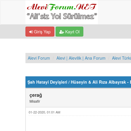
Giriş Yap
Kayıt Ol
Alevi Forum
Alevi | Alevilik | Ana Forum
Alevi Türk
Derecelendirme: 0/5 - 0 oy
1
2
3
4
5
Şah Hatayi Deyişleri / Hüseyin & Ali Rıza Albayrak -
çerağ
Misafir
01-22-2020, 01:01 AM