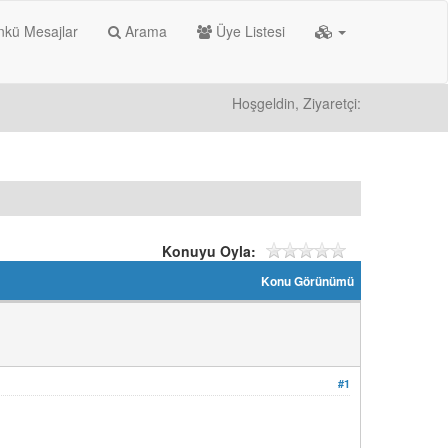
kü Mesajlar
Arama
Üye Listesi
Hoşgeldin, Ziyaretçi:
Konuyu Oyla:
Konu Görünümü
#1