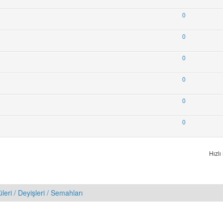
0
0
0
0
0
0
Hızlı
üleri / Deyişleri / Semahları