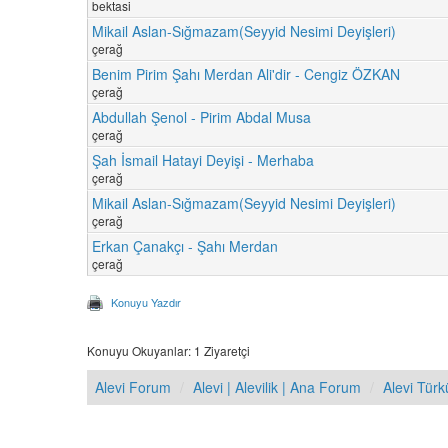
bektasi
Mikail Aslan-Sığmazam(Seyyid Nesimi Deyişleri)
çerağ
Benim Pirim Şahı Merdan Ali'dir - Cengiz ÖZKAN
çerağ
Abdullah Şenol - Pirim Abdal Musa
çerağ
Şah İsmail Hatayi Deyişi - Merhaba
çerağ
Mikail Aslan-Sığmazam(Seyyid Nesimi Deyişleri)
çerağ
Erkan Çanakçı - Şahı Merdan
çerağ
Konuyu Yazdır
Konuyu Okuyanlar: 1 Ziyaretçi
Alevi Forum
Alevi | Alevilik | Ana Forum
Alevi Türk