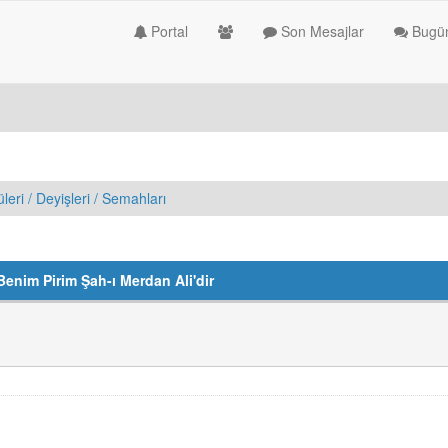
Portal
Son Mesajlar
Bugün
üleri / Deyişleri / Semahları
 Benim Pirim Şah-ı Merdan Ali'dir