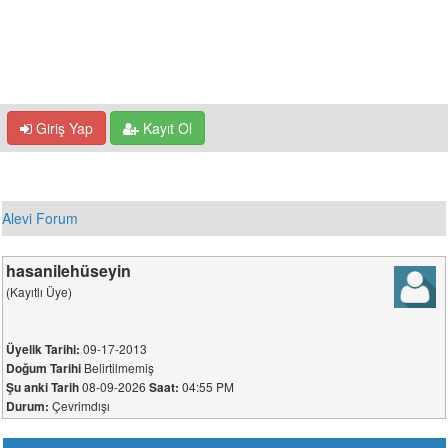
Giriş Yap
Kayıt Ol
Alevi Forum
hasanilehüseyin
(Kayıtlı Üye)
09-17-2013
Üyelik Tarihi:
Belirtilmemiş
Doğum Tarihi
08-09-2026
04:55 PM
Şu anki Tarih
Saat:
Çevrimdışı
Durum: