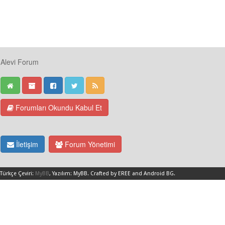
Alevi Forum
Forumları Okundu Kabul Et
İletişim
Forum Yönetimi
Türkçe Çeviri:
MyBB
, Yazılım:
MyBB
.
Crafted by EREE
and
Android BG
.