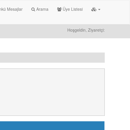
kü Mesajlar
Arama
Üye Listesi
Hoşgeldin, Ziyaretçi: