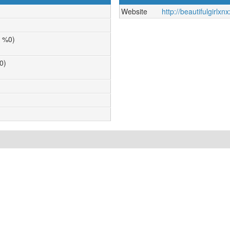
Website
http://beautifulgirlx
n %0)
0)