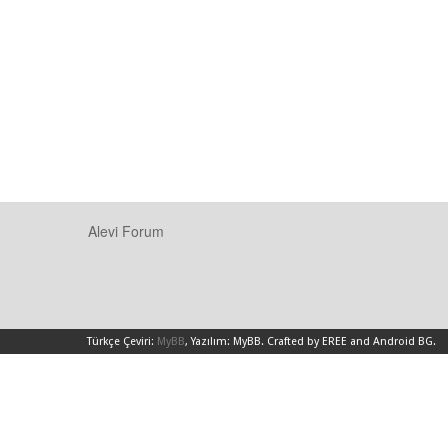
Alevi Forum
Türkçe Çeviri:
MyBB
, Yazılım:
MyBB
.
Crafted by EREE
and
Android BG
.