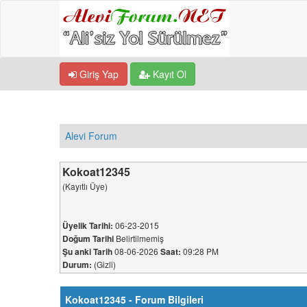
Giriş Yap
Kayıt Ol
Alevi Forum
Kokoat12345
(Kayıtlı Üye)
06-23-2015
Üyelik Tarihi:
Belirtilmemiş
Doğum Tarihi
08-06-2026
09:28 PM
Şu anki Tarih
Saat:
(Gizli)
Durum:
Kokoat12345 - Forum Bilgileri