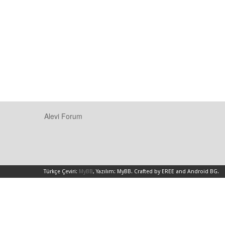
Alevi Forum
Türkçe Çeviri:
MyBB
, Yazılım:
MyBB
.
Crafted by EREE
and
Android BG
.