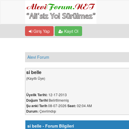
Giriş Yap
Kayıt Ol
Alevi Forum
si belle
(Kayıtlı Üye)
12-17-2013
Üyelik Tarihi:
Belirtilmemiş
Doğum Tarihi
08-07-2026
02:04 AM
Şu anki Tarih
Saat:
Çevrimdışı
Durum:
si belle - Forum Bilgileri