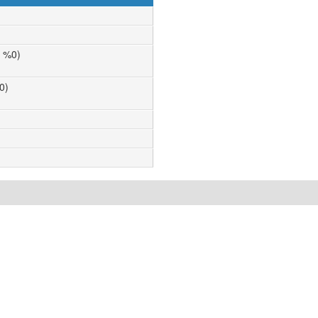
n %0)
0)