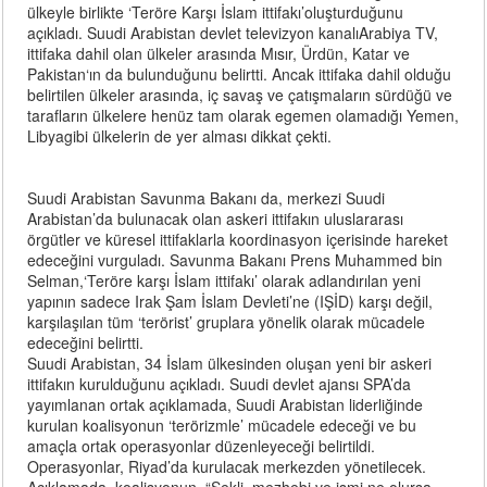
ülkeyle birlikte ‘Teröre Karşı İslam ittifakı’oluşturduğunu
açıkladı. Suudi Arabistan devlet televizyon kanalıArabiya TV,
ittifaka dahil olan ülkeler arasında Mısır, Ürdün, Katar ve
Pakistan‘ın da bulunduğunu belirtti. Ancak ittifaka dahil olduğu
belirtilen ülkeler arasında, iç savaş ve çatışmaların sürdüğü ve
tarafların ülkelere henüz tam olarak egemen olamadığı Yemen,
Libyagibi ülkelerin de yer alması dikkat çekti.
Suudi Arabistan Savunma Bakanı da, merkezi Suudi
Arabistan’da bulunacak olan askeri ittifakın uluslararası
örgütler ve küresel ittifaklarla koordinasyon içerisinde hareket
edeceğini vurguladı. Savunma Bakanı Prens Muhammed bin
Selman,‘Teröre karşı İslam ittifakı’ olarak adlandırılan yeni
yapının sadece Irak Şam İslam Devleti’ne (IŞİD) karşı değil,
karşılaşılan tüm ‘terörist’ gruplara yönelik olarak mücadele
edeceğini belirtti.
Suudi Arabistan, 34 İslam ülkesinden oluşan yeni bir askeri
ittifakın kurulduğunu açıkladı. Suudi devlet ajansı SPA’da
yayımlanan ortak açıklamada, Suudi Arabistan liderliğinde
kurulan koalisyonun ‘terörizmle’ mücadele edeceği ve bu
amaçla ortak operasyonlar düzenleyeceği belirtildi.
Operasyonlar, Riyad’da kurulacak merkezden yönetilecek.