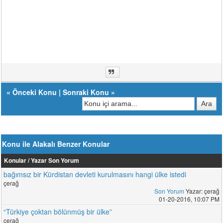
«
Önceki Konu
|
Sonraki Konu
»
Konu ile Alakalı Benzer Konular
Konular / Yazar
Son Yorum
bağımsız bir Kürdistan devleti kurulmasını hangi ülke istedi
çerağ
Son Yorum
Yazar: çerağ
01-20-2016, 10:07 PM
“Türkiye çoktan bölünmüş bir ülke”
çerağ