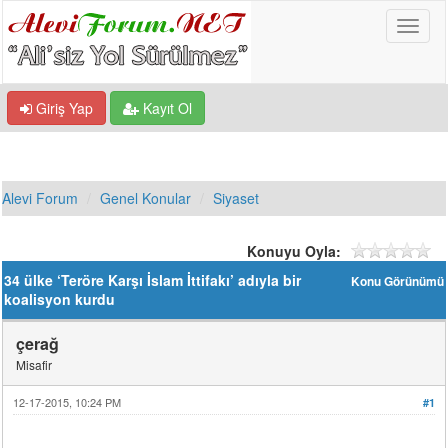
Giriş Yap
Kayıt Ol
Alevi Forum
Genel Konular
Siyaset
Konuyu Oyla:
34 ülke ‘Teröre Karşı İslam İttifakı’ adıyla bir
Konu Görünümü
koalisyon kurdu
çerağ
Misafir
12-17-2015, 10:24 PM
#1