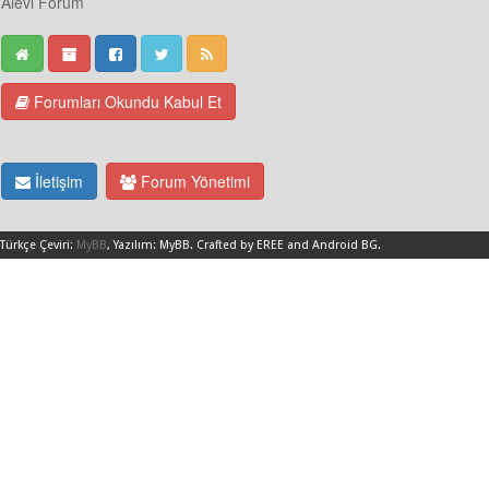
Alevi Forum
Forumları Okundu Kabul Et
İletişim
Forum Yönetimi
Türkçe Çeviri:
MyBB
, Yazılım:
MyBB
.
Crafted by EREE
and
Android BG
.