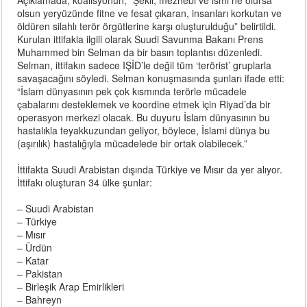
Açıklamada, koalisyonun, “Şekli, mezhebi ve ismi ne olursa
olsun yeryüzünde fitne ve fesat çıkaran, insanları korkutan ve
öldüren silahlı terör örgütlerine karşı oluşturulduğu” belirtildi.
Kurulan ittifakla ilgili olarak Suudi Savunma Bakanı Prens
Muhammed bin Selman da bir basın toplantısı düzenledi.
Selman, ittifakın sadece IŞİD’le değil tüm ‘terörist’ gruplarla
savaşacağını söyledi. Selman konuşmasında şunları ifade etti:
“İslam dünyasının pek çok kısmında terörle mücadele
çabalarını desteklemek ve koordine etmek için Riyad’da bir
operasyon merkezi olacak. Bu duyuru İslam dünyasının bu
hastalıkla teyakkuzundan geliyor, böylece, İslami dünya bu
(aşırılık) hastalığıyla mücadelede bir ortak olabilecek.”
İttifakta Suudi Arabistan dışında Türkiye ve Mısır da yer alıyor.
İttifakı oluşturan 34 ülke şunlar:
– Suudi Arabistan
– Türkiye
– Mısır
– Ürdün
– Katar
– Pakistan
– Birleşik Arap Emirlikleri
– Bahreyn