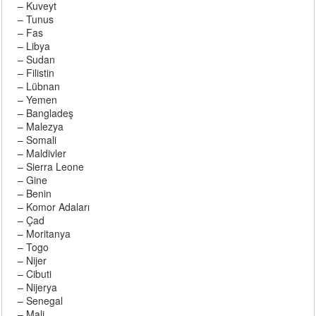
– Kuveyt
– Tunus
– Fas
– Libya
– Sudan
– Filistin
– Lübnan
– Yemen
– Bangladeş
– Malezya
– Somali
– Maldivler
– Sierra Leone
– Gine
– Benin
– Komor Adaları
– Çad
– Moritanya
– Togo
– Nijer
– Cibuti
– Nijerya
– Senegal
– Mali