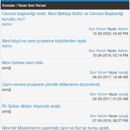
Konular / Yazar
Son Yorum
Cemevi başkanlığı nedir, Alevi Bektaşi Kültür ve Cemevi Başkanlığı
kuruldu mu?
Admin
Son Yorum
Yazar:
Admin
12-29-2022, 03:42 PM
Alevi köyü'ne cami projesine köylülerden tepki
Admin
Son Yorum
Yazar:
Admin
10-26-2019, 02:14 PM
Alevi türbesi cami oldu
çerağ
Son Yorum
Yazar:
çerağ
06-20-2017, 12:48 AM
Cami-cemevi projesine yönelik iddianame düzenlendi
çerağ
Son Yorum
Yazar:
çerağ
02-28-2017, 01:20 AM
Pir Sultan Abdal, köyünde anıldı
çerağ
Son Yorum
Yazar:
çerağ
07-09-2016, 08:37 PM
Alevi bir Müslüman'ın yaptırdığı cami ve Kur'an kursu açıldı