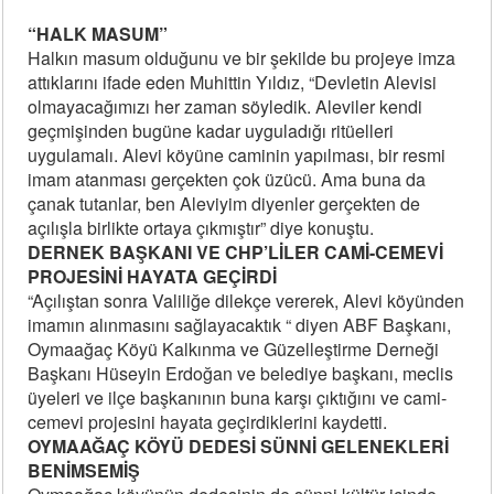
“HALK MASUM”
Halkın masum olduğunu ve bir şekilde bu projeye imza
attıklarını ifade eden Muhittin Yıldız, “Devletin Alevisi
olmayacağımızı her zaman söyledik. Aleviler kendi
geçmişinden bugüne kadar uyguladığı ritüelleri
uygulamalı. Alevi köyüne caminin yapılması, bir resmi
imam atanması gerçekten çok üzücü. Ama buna da
çanak tutanlar, ben Aleviyim diyenler gerçekten de
açılışla birlikte ortaya çıkmıştır” diye konuştu.
DERNEK BAŞKANI VE CHP’LİLER CAMİ-CEMEVİ
PROJESİNİ HAYATA GEÇİRDİ
“Açılıştan sonra Valiliğe dilekçe vererek, Alevi köyünden
imamın alınmasını sağlayacaktık “ diyen ABF Başkanı,
Oymaağaç Köyü Kalkınma ve Güzelleştirme Derneği
Başkanı Hüseyin Erdoğan ve belediye başkanı, meclis
üyeleri ve ilçe başkanının buna karşı çıktığını ve cami-
cemevi projesini hayata geçirdiklerini kaydetti.
OYMAAĞAÇ KÖYÜ DEDESİ SÜNNİ GELENEKLERİ
BENİMSEMİŞ