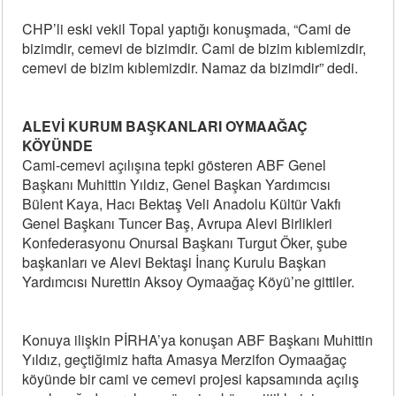
CHP’li eski vekil Topal yaptığı konuşmada, “Cami de
bizimdir, cemevi de bizimdir. Cami de bizim kıblemizdir,
cemevi de bizim kıblemizdir. Namaz da bizimdir” dedi.
ALEVİ KURUM BAŞKANLARI OYMAAĞAÇ
KÖYÜNDE
Cami-cemevi açılışına tepki gösteren ABF Genel
Başkanı Muhittin Yıldız, Genel Başkan Yardımcısı
Bülent Kaya, Hacı Bektaş Veli Anadolu Kültür Vakfı
Genel Başkanı Tuncer Baş, Avrupa Alevi Birlikleri
Konfederasyonu Onursal Başkanı Turgut Öker, şube
başkanları ve Alevi Bektaşi İnanç Kurulu Başkan
Yardımcısı Nurettin Aksoy Oymaağaç Köyü’ne gittiler.
Konuya ilişkin PİRHA’ya konuşan ABF Başkanı Muhittin
Yıldız, geçtiğimiz hafta Amasya Merzifon Oymaağaç
köyünde bir cami ve cemevi projesi kapsamında açılış