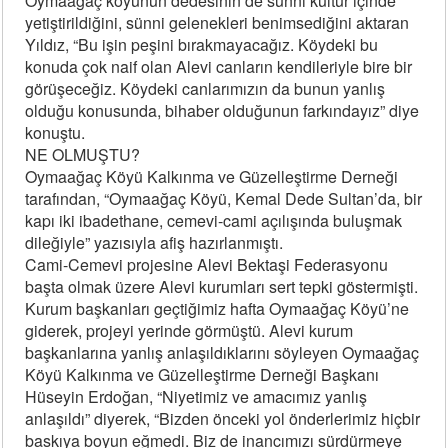
Oymaağaç köyünün dedesinin de sünni kültür içinde
yetiştirildiğini, sünni gelenekleri benimsediğini aktaran
Yıldız, “Bu işin peşini bırakmayacağız. Köydeki bu
konuda çok naif olan Alevi canların kendileriyle bire bir
görüşeceğiz. Köydeki canlarımızın da bunun yanlış
olduğu konusunda, bihaber olduğunun farkındayız” diye
konuştu.
NE OLMUŞTU?
Oymaağaç Köyü Kalkınma ve Güzelleştirme Derneği
tarafından, “Oymaağaç Köyü, Kemal Dede Sultan’da, bir
kapı iki ibadethane, cemevi-cami açılışında buluşmak
dileğiyle” yazısıyla afiş hazırlanmıştı.
Cami-Cemevi projesine Alevi Bektaşi Federasyonu
başta olmak üzere Alevi kurumları sert tepki göstermişti.
Kurum başkanları geçtiğimiz hafta Oymaağaç Köyü’ne
giderek, projeyi yerinde görmüştü. Alevi kurum
başkanlarına yanlış anlaşıldıklarını söyleyen Oymaağaç
Köyü Kalkınma ve Güzelleştirme Derneği Başkanı
Hüseyin Erdoğan, “Niyetimiz ve amacımız yanlış
anlaşıldı” diyerek, “Bizden önceki yol önderlerimiz hiçbir
baskıya boyun eğmedi. Biz de inancımızı sürdürmeye