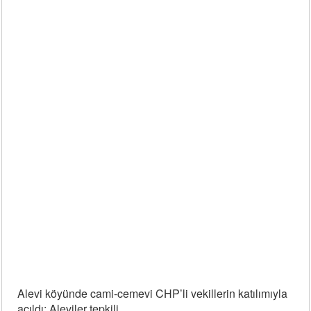
Alevi köyünde cami-cemevi CHP’li vekillerin katılımıyla
açıldı: Aleviler tepkili