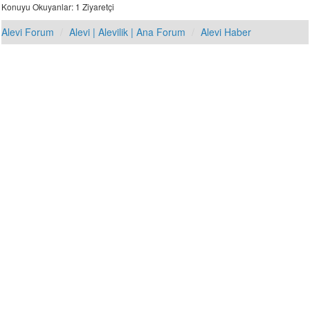
Konuyu Okuyanlar: 1 Ziyaretçi
Alevi Forum
Alevi | Alevilik | Ana Forum
Alevi Haber