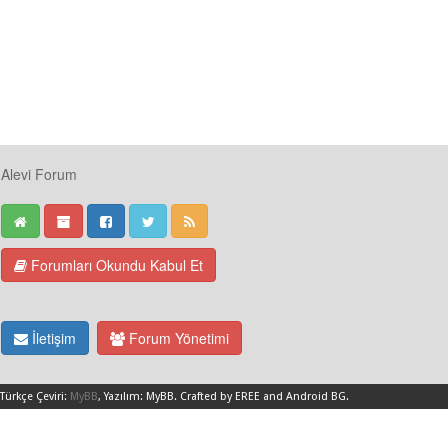
Alevi Forum
Forumları Okundu Kabul Et
İletişim
Forum Yönetimi
Türkçe Çeviri:
MyBB
, Yazılım:
MyBB
.
Crafted by EREE
and
Android BG
.