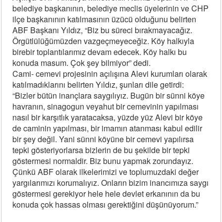
belediye başkanının, belediye meclis üyelerinin ve CHP
ilçe başkanının katılmasının üzücü olduğunu belirten
ABF Başkanı Yıldız, “Biz bu süreci bırakmayacağız.
Örgütlülüğümüzden vazgeçmeyeceğiz. Köy halkıyla
birebir toplantılarımız devam edecek. Köy halkı bu
konuda masum. Çok şey bilmiyor” dedi.
Cami- cemevi projesinin açılışına Alevi kurumları olarak
katılmadıklarını belirten Yıldız, şunları dile getirdi:
“Bizler bütün inançlara saygılıyız. Bugün bir sünni köye
havranın, sinagogun veyahut bir cemevinin yapılması
nasıl bir karşıtlık yaratacaksa, yüzde yüz Alevi bir köye
de caminin yapılması, bir imamın atanması kabul edilir
bir şey değil. Yani sünni köyüne bir cemevi yapılırsa
tepki gösteriyorlarsa bizlerin de bu şekilde bir tepki
göstermesi normaldir. Biz bunu yapmak zorundayız.
Çünkü ABF olarak ilkelerimizi ve toplumuzdaki değer
yargılarımızı korumalıyız. Onların bizim inancımıza saygı
göstermesi gerekiyor hele hele devlet erkanının da bu
konuda çok hassas olması gerektiğini düşünüyorum.”