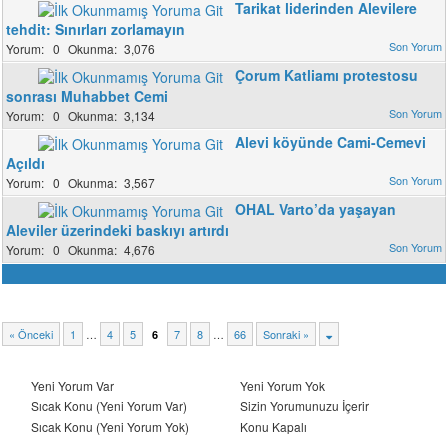
Tarikat liderinden Alevilere
tehdit: Sınırları zorlamayın
0
3,076
Çorum Katliamı protestosu
sonrası Muhabbet Cemi
0
3,134
Alevi köyünde Cami-Cemevi
Açıldı
0
3,567
OHAL Varto’da yaşayan
Aleviler üzerindeki baskıyı artırdı
0
4,676
« Önceki
1
…
4
5
7
8
…
66
Sonraki »
6
Yeni Yorum Var
Yeni Yorum Yok
Sıcak Konu (Yeni Yorum Var)
Sizin Yorumunuzu İçerir
Sıcak Konu (Yeni Yorum Yok)
Konu Kapalı