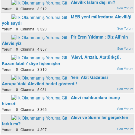
Alevilik İslam dışı mı?
0
3,212
MEB yeni müfredatta Aleviliği
yok saydı
0
3,323
Pir Eren Yıldırım : Biz Ali’nin
Alevisiyiz
0
4,857
'Alevi, Arızalı, Atatürkçü,
Kazanılabilir' diye fişlemişler
0
3,310
Yeni Akit Gazetesi
Avrupa’daki Alevileri hedef gösterdi!
0
5,081
Alevi mahkumlara inanç
hizmeti
0
3,365
Alevi ve Sünni’ler gerçekten
farklı mı?
0
4,397