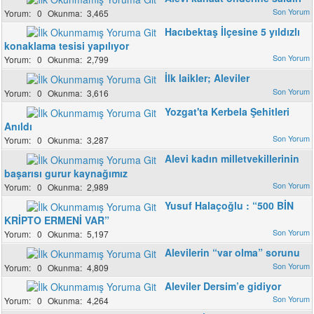
0
3,465
Hacıbektaş İlçesine 5 yıldızlı
konaklama tesisi yapılıyor
0
2,799
İlk laikler; Aleviler
0
3,616
Yozgat'ta Kerbela Şehitleri
Anıldı
0
3,287
Alevi kadın milletvekillerinin
başarısı gurur kaynağımız
0
2,989
Yusuf Halaçoğlu : “500 BİN
KRİPTO ERMENİ VAR”
0
5,197
Alevilerin “var olma” sorunu
0
4,809
Aleviler Dersim’e gidiyor
0
4,264