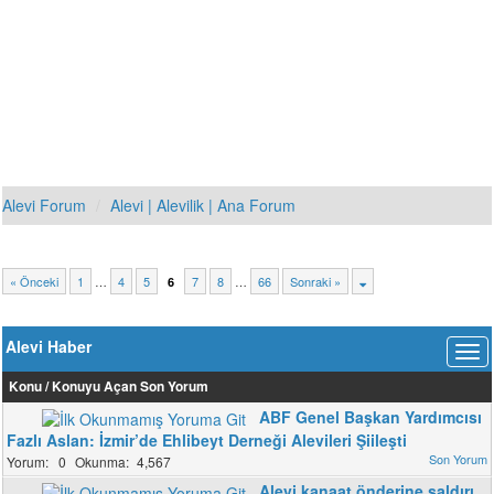
Alevi Forum
Alevi | Alevilik | Ana Forum
« Önceki
1
…
4
5
7
8
…
66
Sonraki »
6
Alevi Haber
Konu
/
Konuyu Açan
Son Yorum
ABF Genel Başkan Yardımcısı
Fazlı Aslan: İzmir’de Ehlibeyt Derneği Alevileri Şiileşti
0
4,567
Alevi kanaat önderine saldırı