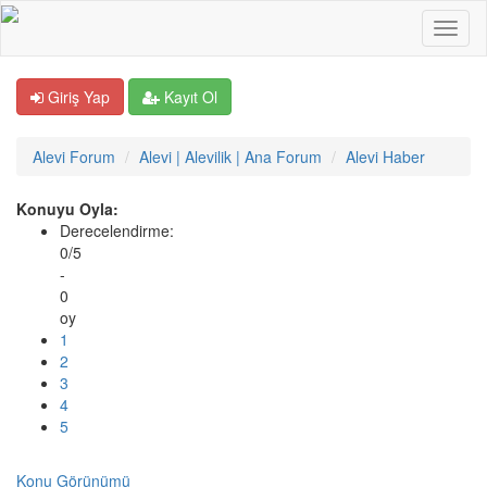
Giriş Yap
Kayıt Ol
Alevi Forum
Alevi | Alevilik | Ana Forum
Alevi Haber
Konuyu Oyla:
Derecelendirme:
0/5
-
0
oy
1
2
3
4
5
Konu Görünümü