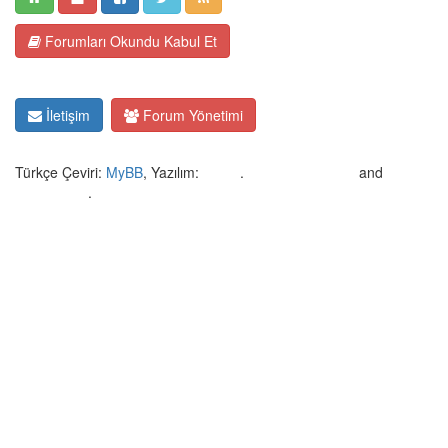
Forumları Okundu Kabul Et
İletişim
Forum Yönetimi
Türkçe Çeviri:
MyBB
, Yazılım:
MyBB
.
Crafted by EREE
and
Android BG
.