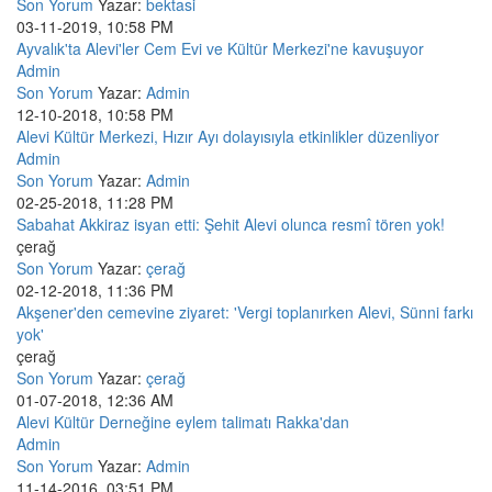
Son Yorum
Yazar:
bektasi
03-11-2019, 10:58 PM
Ayvalık'ta Alevi'ler Cem Evi ve Kültür Merkezi'ne kavuşuyor
Admin
Son Yorum
Yazar:
Admin
12-10-2018, 10:58 PM
Alevi Kültür Merkezi, Hızır Ayı dolayısıyla etkinlikler düzenliyor
Admin
Son Yorum
Yazar:
Admin
02-25-2018, 11:28 PM
Sabahat Akkiraz isyan etti: Şehit Alevi olunca resmî tören yok!
çerağ
Son Yorum
Yazar:
çerağ
02-12-2018, 11:36 PM
Akşener'den cemevine ziyaret: 'Vergi toplanırken Alevi, Sünni farkı
yok'
çerağ
Son Yorum
Yazar:
çerağ
01-07-2018, 12:36 AM
Alevi Kültür Derneğine eylem talimatı Rakka'dan
Admin
Son Yorum
Yazar:
Admin
11-14-2016, 03:51 PM