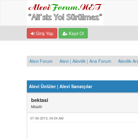
Giriş Yap
Kayıt Ol
Alevi Forum
Alevi | Alevilik | Ana Forum
Alevilik Ar
Derecelendirme: 0/5 - 0 oy
1
2
3
4
5
Alevi Ünlüler | Alevi Sanatçılar
bektasi
Misafir
07-06-2013, 04:04 AM