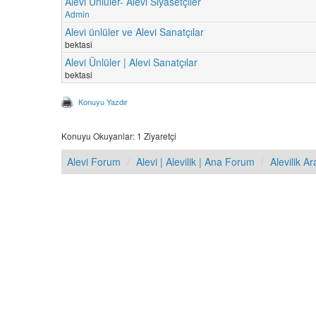
Alevi Ünlüler- Alevi Siyasetçiler
Admin
Alevi ünlüler ve Alevi Sanatçılar
bektasi
Alevi Ünlüler | Alevi Sanatçılar
bektasi
Konuyu Yazdır
Konuyu Okuyanlar: 1 Ziyaretçi
Alevi Forum
Alevi | Alevilik | Ana Forum
Alevilik Ar