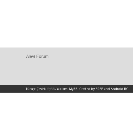
Alevi Forum
Türkçe Çeviri:
MyBB
, Yazılım:
MyBB
.
Crafted by EREE
and
Android BG
.