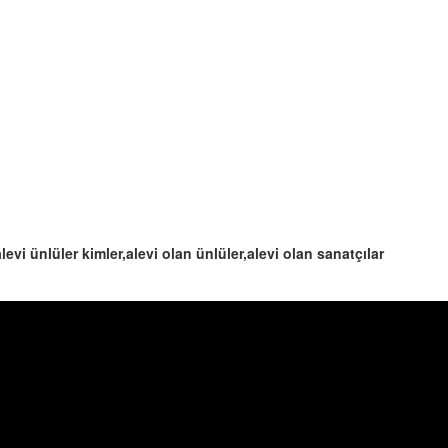
alevi ünlüler kimler,alevi olan ünlüler,alevi olan sanatçılar