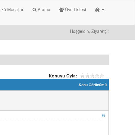
kü Mesajlar
Arama
Üye Listesi
Hoşgeldin, Ziyaretçi:
Konuyu Oyla:
Konu Görünümü
#1