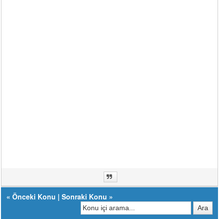
«
Önceki Konu
|
Sonraki Konu
»