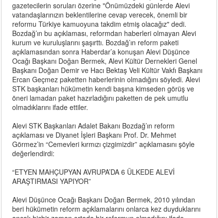
gazetecilerin soruları özerine "Önümüzdeki günlerde Alevi
vatandaşlarınızın beklentilerine cevap verecek, önemli bir
reformu Türkiye kamuoyuna takdim etmiş olacağız" dedi.
Bozdağ’ın bu açıklaması, reformdan haberleri olmayan Alevi
kurum ve kuruluşlarını şaşırttı. Bozdağ’ın reform paketi
açıklamasından sonra Haberdar’a konuşan Alevi Düşünce
Ocağı Başkanı Doğan Bermek, Alevi Kültür Dernekleri Genel
Başkanı Doğan Demir ve Hacı Bektaş Veli Kültür Vakfı Başkanı
Ercan Geçmez paketten haberlerinin olmadığını söyledi. Alevi
STK başkanları hükümetin kendi başına kimseden görüş ve
öneri lamadan paket hazırladığını paketten de pek umutlu
olmadıklarını ifade ettiler.
Alevi STK Başkanları Adalet Bakanı Bozdağ’ın reform
açıklaması ve Diyanet İşleri Başkanı Prof. Dr. Mehmet
Görmez’in “Cemevleri kırmızı çizgimizdir” açıklamasını şöyle
değerlendirdi:
“ETYEN MAHÇUPYAN AVRUPA’DA 6 ÜLKEDE ALEVİ
ARAŞTIRMASI YAPIYOR”
Alevi Düşünce Ocağı Başkanı Doğan Bermek, 2010 yılından
beri hükümetin reform açıklamalarını onlarca kez duyduklarını