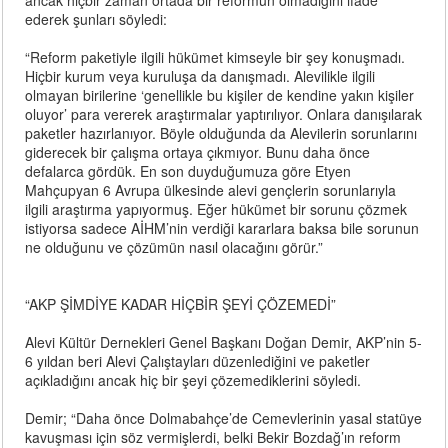
ancak hiçbir zaman ortada bir reformun olmadığını ifade
ederek şunları söyledi:
“Reform paketiyle ilgili hükümet kimseyle bir şey konuşmadı.
Hiçbir kurum veya kuruluşa da danışmadı. Alevilikle ilgili
olmayan birilerine ‘genellikle bu kişiler de kendine yakın kişiler
oluyor’ para vererek araştırmalar yaptırılıyor. Onlara danışılarak
paketler hazırlanıyor. Böyle olduğunda da Alevilerin sorunlarını
giderecek bir çalışma ortaya çıkmıyor. Bunu daha önce
defalarca gördük. En son duyduğumuza göre Etyen
Mahçupyan 6 Avrupa ülkesinde alevi gençlerin sorunlarıyla
ilgili araştırma yapıyormuş. Eğer hükümet bir sorunu çözmek
istiyorsa sadece AİHM’nin verdiği kararlara baksa bile sorunun
ne olduğunu ve çözümün nasıl olacağını görür.”
“AKP ŞİMDİYE KADAR HİÇBİR ŞEYİ ÇÖZEMEDİ”
Alevi Kültür Dernekleri Genel Başkanı Doğan Demir, AKP’nin 5-
6 yıldan beri Alevi Çalıştayları düzenlediğini ve paketler
açıkladığını ancak hiç bir şeyi çözemediklerini söyledi.
Demir; “Daha önce Dolmabahçe’de Cemevlerinin yasal statüye
kavuşması için söz vermişlerdi, belki Bekir Bozdağ’ın reform