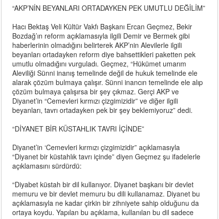
“AKP’NİN BEYANLARI ORTADAYKEN PEK UMUTLU DEĞİLİM”
Hacı Bektaş Veli Kültür Vakfı Başkanı Ercan Geçmez, Bekir
Bozdağ’ın reform açıklamasıyla ilgili Demir ve Bermek gibi
haberlerinin olmadığını belirterek AKP’nin Alevilerle ilgili
beyanları ortadayken reform diye bahsettikleri paketten pek
umutlu olmadığını vurguladı. Geçmez, “Hükümet umarım
Aleviliği Sünni inanış temelinde değil de hukuk temelinde ele
alarak çözüm bulmaya çalışır. Sünni inancın temelinde ele alıp
çözüm bulmaya çalışırsa bir şey çıkmaz. Gerçi AKP ve
Diyanet’in “Cemevleri kırmızı çizgimizidir” ve diğer ilgili
beyanları, tavrı ortadayken pek bir şey beklemiyoruz” dedi.
“DİYANET BİR KÜSTAHLIK TAVRI İÇİNDE”
Diyanet’in ‘Cemevleri kırmızı çizgimizidir” açıklamasıyla
“Diyanet bir küstahlık tavrı içinde” diyen Geçmez şu ifadelerle
açıklamasını sürdürdü:
“Diyabet küstah bir dil kullanıyor. Diyanet başkanı bir devlet
memuru ve bir devlet memuru bu dili kullanamaz. Diyanet bu
açıklamasıyla ne kadar çirkin bir zihniyete sahip olduğunu da
ortaya koydu. Yapılan bu açıklama, kullanılan bu dil sadece