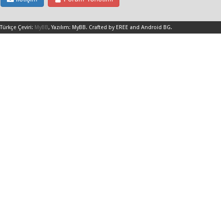
Türkçe Çeviri:
MyBB
, Yazılım:
MyBB
.
Crafted by EREE
and
Android BG
.