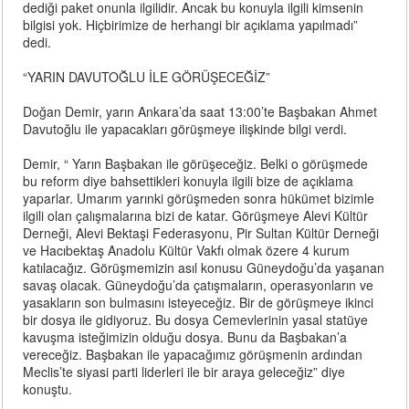
dediği paket onunla ilgilidir. Ancak bu konuyla ilgili kimsenin
bilgisi yok. Hiçbirimize de herhangi bir açıklama yapılmadı”
dedi.
“YARIN DAVUTOĞLU İLE GÖRÜŞECEĞİZ”
Doğan Demir, yarın Ankara’da saat 13:00’te Başbakan Ahmet
Davutoğlu ile yapacakları görüşmeye ilişkinde bilgi verdi.
Demir, “ Yarın Başbakan ile görüşeceğiz. Belki o görüşmede
bu reform diye bahsettikleri konuyla ilgili bize de açıklama
yaparlar. Umarım yarınki görüşmeden sonra hükümet bizimle
ilgili olan çalışmalarına bizi de katar. Görüşmeye Alevi Kültür
Derneği, Alevi Bektaşi Federasyonu, Pir Sultan Kültür Derneği
ve Hacıbektaş Anadolu Kültür Vakfı olmak özere 4 kurum
katılacağız. Görüşmemizin asıl konusu Güneydoğu’da yaşanan
savaş olacak. Güneydoğu’da çatışmaların, operasyonların ve
yasakların son bulmasını isteyeceğiz. Bir de görüşmeye ikinci
bir dosya ile gidiyoruz. Bu dosya Cemevlerinin yasal statüye
kavuşma isteğimizin olduğu dosya. Bunu da Başbakan’a
vereceğiz. Başbakan ile yapacağımız görüşmenin ardından
Meclis’te siyasi parti liderleri ile bir araya geleceğiz” diye
konuştu.