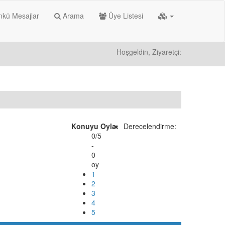
kü Mesajlar
Arama
Üye Listesi
Hoşgeldin, Ziyaretçi:
Konuyu Oyla:
Derecelendirme:
0/5
-
0
oy
1
2
3
4
5