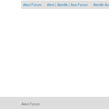
Alevi Forum
Alevi | Alevilik | Ana Forum
Alevilik Ar
Alevi Forum