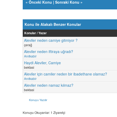
«
Önceki Konu
|
Sonraki Konu
»
Konu ile Alakalı Benzer Konular
Konular / Yazar
Aleviler neden camiye gitmiyor ?
çerağ
Aleviler neden iftiraya uğradı?
Anıtkabir
Haydi Aleviler, Camiye
bektasi
Aleviler için camiler neden bir ibadethane olamaz?
Anıtkabir
Aleviler neden namaz kılmaz?
bektasi
Konuyu Yazdır
Konuyu Okuyanlar: 1 Ziyaretçi