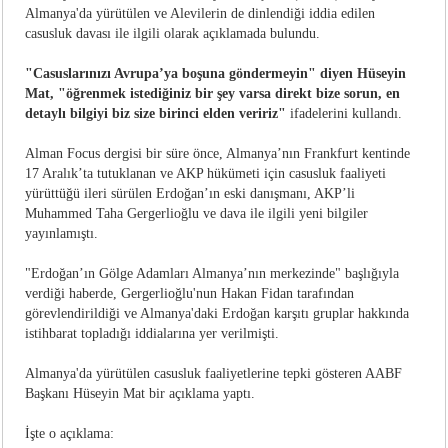
Almanya'da yürütülen ve Alevilerin de dinlendiği iddia edilen
casusluk davası ile ilgili olarak açıklamada bulundu.
"Casuslarınızı Avrupa’ya boşuna göndermeyin" diyen Hüseyin
Mat, "öğrenmek istediğiniz bir şey varsa direkt bize sorun, en
detaylı bilgiyi biz size birinci elden veririz"
ifadelerini kullandı.
Alman Focus dergisi bir süre önce, Almanya’nın Frankfurt kentinde
17 Aralık’ta tutuklanan ve AKP hükümeti için casusluk faaliyeti
yürüttüğü ileri sürülen Erdoğan’ın eski danışmanı, AKP’li
Muhammed Taha Gergerlioğlu ve dava ile ilgili yeni bilgiler
yayınlamıştı.
"Erdoğan’ın Gölge Adamları Almanya’nın merkezinde" başlığıyla
verdiği haberde, Gergerlioğlu'nun Hakan Fidan tarafından
görevlendirildiği ve Almanya'daki Erdoğan karşıtı gruplar hakkında
istihbarat topladığı iddialarına yer verilmişti.
Almanya'da yürütülen casusluk faaliyetlerine tepki gösteren AABF
Başkanı Hüseyin Mat bir açıklama yaptı.
İşte o açıklama: