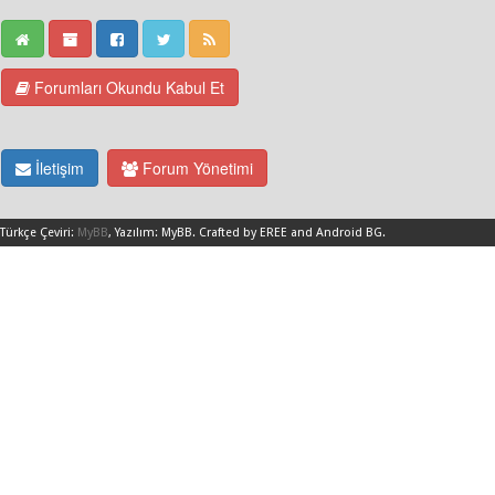
Forumları Okundu Kabul Et
İletişim
Forum Yönetimi
Türkçe Çeviri:
MyBB
, Yazılım:
MyBB
.
Crafted by EREE
and
Android BG
.