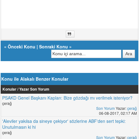
«
Önceki Konu
|
Sonraki Konu
»
Konu ile Alakalı Benzer Konular
Konular / Yazar
Son Yorum
PSAKD Genel Başkanı Kaplan: Bize gözdağı mı verilmek isteniyor?
çerağ
Son Yorum
Yazar:
çerağ
06-08-2017, 02:17 AM
'Aleviler yakılsa da sineye çekiyor' sözlerine ABF'den sert tepki:
Unutulmasın ki hi
çerağ
Son Yorum
Yazar:
çerağ