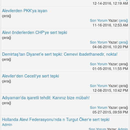
12-14-2016, 12:19 AM
Alevilerden PKK'ya isyan
çerağ
Son Yorum
Yazar:
çerağ
11-16-2016, 12:53 AM
Alevi önderlerden CHP'ye sert tepki
çerağ
Son Yorum
Yazar:
çerağ
04-06-2016, 10:20 PM
Demirtaş’tan Diyanet’e sert tepki: Cemevi ibadethanedir, nokta!
çerağ
Son Yorum
Yazar: çerağ
01-05-2016, 11:55 PM
Aleviler'den Ceceli'ye sert tepki
çerağ
Son Yorum
Yazar: çerağ
12-08-2015, 10:42 PM
Adıyaman'da işaretli tehdit: Kanınız bize mübah!
çerağ
Son Yorum
Yazar: çerağ
05-27-2015, 09:59 PM
Hollanda Alevi Federasyonu'nda n Turgut Öker'e sert tepki
Admin
Son Yorum
Yazar:
Admin