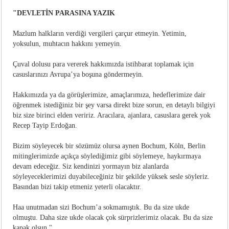
"DEVLETİN PARASINA YAZIK
Mazlum halkların verdiği vergileri çarçur etmeyin. Yetimin,
yoksulun, muhtacın hakkını yemeyin.
Çuval dolusu para vererek hakkımızda istihbarat toplamak için
casuslarınızı Avrupa’ya boşuna göndermeyin.
Hakkımızda ya da görüşlerimize, amaçlarımıza, hedeflerimize dair
öğrenmek istediğiniz bir şey varsa direkt bize sorun, en detaylı bilgiyi
biz size birinci elden veririz. Aracılara, ajanlara, casuslara gerek yok
Recep Tayip Erdoğan.
Bizim söyleyecek bir sözümüz olursa aynen Bochum, Köln, Berlin
mitinglerimizde açıkça söylediğimiz gibi söylemeye, haykırmaya
devam edeceğiz. Siz kendinizi yormayın biz alanlarda
söyleyeceklerimizi duyabileceğiniz bir şekilde yüksek sesle söyleriz.
Basından bizi takip etmeniz yeterli olacaktır.
Haa unutmadan sizi Bochum’a sokmamıştık. Bu da size ukde
olmuştu. Daha size ukde olacak çok sürprizlerimiz olacak. Bu da size
kapak olsun."