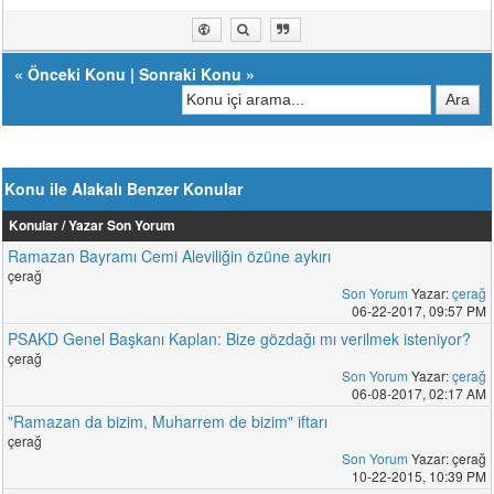
«
Önceki Konu
|
Sonraki Konu
»
Konu ile Alakalı Benzer Konular
Konular / Yazar
Son Yorum
Ramazan Bayramı Cemi Aleviliğin özüne aykırı
çerağ
Son Yorum
Yazar:
çerağ
06-22-2017, 09:57 PM
PSAKD Genel Başkanı Kaplan: Bize gözdağı mı verilmek isteniyor?
çerağ
Son Yorum
Yazar:
çerağ
06-08-2017, 02:17 AM
"Ramazan da bizim, Muharrem de bizim" iftarı
çerağ
Son Yorum
Yazar: çerağ
10-22-2015, 10:39 PM