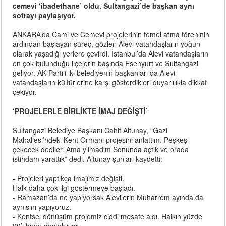
cemevi ‘ibadethane’ oldu, Sultangazi’de başkan aynı
sofrayı paylaşıyor.
ANKARA’da Cami ve Cemevi projelerinin temel atma töreninin
ardından başlayan süreç, gözleri Alevi vatandaşların yoğun
olarak yaşadığı yerlere çevirdi. İstanbul’da Alevi vatandaşların
en çok bulunduğu ilçelerin başında Esenyurt ve Sultangazi
geliyor. AK Partili iki belediyenin başkanları da Alevi
vatandaşların kültürlerine karşı gösterdikleri duyarlılıkla dikkat
çekiyor.
‘PROJELERLE BİRLİKTE İMAJ DEĞİŞTİ’
Sultangazi Belediye Başkanı Cahit Altunay, “Gazi
Mahallesi’ndeki Kent Ormanı projesini anlattım. Peşkeş
çekecek dediler. Ama yılmadım Sonunda açtık ve orada
istihdam yarattık” dedi. Altunay şunları kaydetti:
- Projeleri yaptıkça imajımız değişti.
Halk daha çok ilgi göstermeye başladı.
- Ramazan’da ne yapıyorsak Alevilerin Muharrem ayında da
aynısını yapıyoruz.
- Kentsel dönüşüm projemiz ciddi mesafe aldı. Halkın yüzde