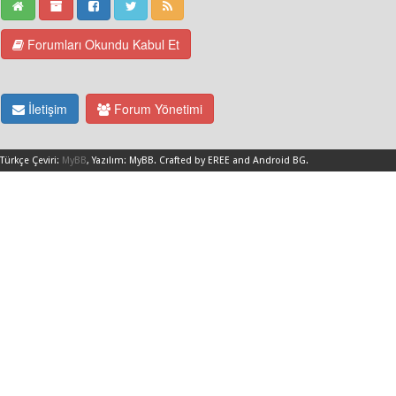
Forumları Okundu Kabul Et
İletişim
Forum Yönetimi
Türkçe Çeviri:
MyBB
, Yazılım:
MyBB
.
Crafted by EREE
and
Android BG
.