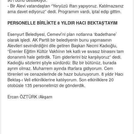
90’ı bunu destekliyor.
- Bir Alevi vatandaştan “Yeryüzü iftarı yapıyoruz. Katılmazsınız
ama davet ediyoruz” dedi. Programım vardı, iptal edip gittim.
PERSONELLE BİRLİKTE 8 YILDIR HACI BEKTAŞ'TAYIM
Esenyurt Belediyesi, Cemevi’ni plan notlarına ‘ibadethane’
olarak işledi. AK Partili bir belediyenin bunu yapmasının
Alevileri sevindirdiğini dile getiren Başkan Necmi Kadıoğlu,
“Erenler Eğitim Kültür Vakfıínın tek katlı ve sıvasız binasını tam
donanımlı hale getirdik. Tüm giderlerini biz karşılıyoruz” dedi.
Kadıoğlu sözlerini şöyle sürdürdü: Biz bir bütünüz, burada
ayrım olmaz. Muharrem ayında iftarlara gidiyorum. Cem
törenleri ve cenazelerinde de hazır bulunuyorum. 8 yıldır Hacı
Bektaş-ı Veli etkinliklerine katılıyorum. Son etkinliklere 20
otobüsle 135 personelimizi de gönderdik.
Ercan ÖZTÜRK /Akşam