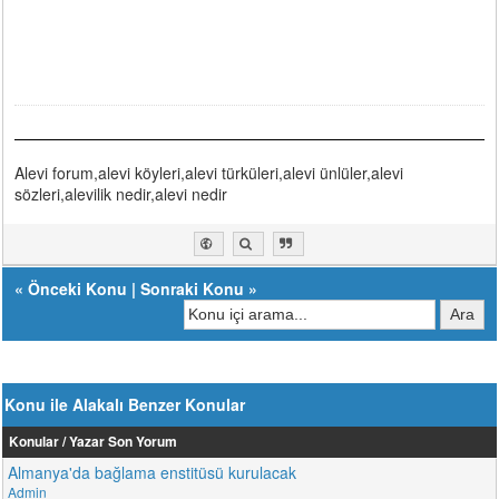
Alevi forum,alevi köyleri,alevi türküleri,alevi ünlüler,alevi
sözleri,alevilik nedir,alevi nedir
«
Önceki Konu
|
Sonraki Konu
»
Konu ile Alakalı Benzer Konular
Konular / Yazar
Son Yorum
Almanya'da bağlama enstitüsü kurulacak
Admin