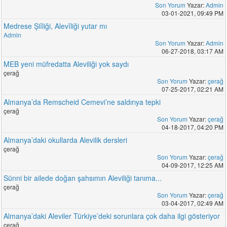
Son Yorum
Yazar:
Admin
03-01-2021, 09:49 PM
Medrese Şiîliği, Alevîliği yutar mı
Admin
Son Yorum
Yazar:
Admin
06-27-2018, 03:17 AM
MEB yeni müfredatta Aleviliği yok saydı
çerağ
Son Yorum
Yazar:
çerağ
07-25-2017, 02:21 AM
Almanya’da Remscheid Cemevi’ne saldırıya tepki
çerağ
Son Yorum
Yazar:
çerağ
04-18-2017, 04:20 PM
Almanya’daki okullarda Alevilik dersleri
çerağ
Son Yorum
Yazar:
çerağ
04-09-2017, 12:25 AM
Sünni bir ailede doğan şahsımın Aleviliği tanıma...
çerağ
Son Yorum
Yazar:
çerağ
03-04-2017, 02:49 AM
Almanya’daki Aleviler Türkiye’deki sorunlara çok daha ilgi gösteriyor
çerağ