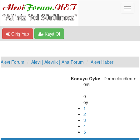
Giriş Yap
Kayıt Ol
Alevi Forum
Alevi | Alevilik | Ana Forum
Alevi Haber
Konuyu Oyla:
Derecelendirme:
0/5
-
0
oy
1
2
3
4
5