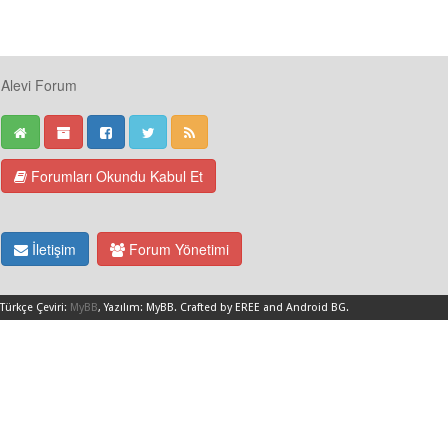
Alevi Forum
Forumları Okundu Kabul Et
İletişim
Forum Yönetimi
Türkçe Çeviri:
MyBB
, Yazılım:
MyBB
.
Crafted by EREE
and
Android BG
.