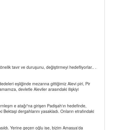
yönelik tavır ve duruşunu, değiştirmeyi hedefliyorlar.. .
edeleri eşliğinde mezarına gittiğimiz Alevi piri, Pir
mıza, devletle Aleviler arasındaki ilişkiyi
ernleşm e atağı"na girişen Padişah'ın hedefinde,
i Bektaşi dergahlarını yasakladı. Onların etrafındaki
 asıldı. Yerine geçen oğlu ise, bizim Amasya'da