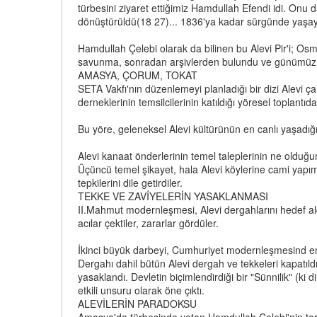
türbesini ziyaret ettiğimiz Hamdullah Efendi idi. Onu
dönüştürüldü(18 27)... 1836'ya kadar sürgünde yaşay
Hamdullah Çelebi olarak da bilinen bu Alevi Pir'i; O
savunma, sonradan arşivlerden bulundu ve günümüz T
AMASYA, ÇORUM, TOKAT
SETA Vakfı'nın düzenlemeyi planladığı bir dizi Alevi ç
derneklerinin temsilcilerinin katıldığı yöresel toplantıda A
Bu yöre, geleneksel Alevi kültürünün en canlı yaşadığı
Alevi kanaat önderlerinin temel taleplerinin ne olduğun
Üçüncü temel şikayet, hala Alevi köylerine cami yapım
tepkilerini dile getirdiler.
TEKKE VE ZAVİYELERİN YASAKLANMASI
II.Mahmut modernleşmesi, Alevi dergahlarını hedef ald
acılar çektiler, zararlar gördüler.
İkinci büyük darbeyi, Cumhuriyet modernleşmesind en 
Dergahı dahil bütün Alevi dergah ve tekkeleri kapatıldı
yasaklandı. Devletin biçimlendirdiği bir "Sünnilik" (k
etkili unsuru olarak öne çıktı.
ALEVİLERİN PARADOKSU