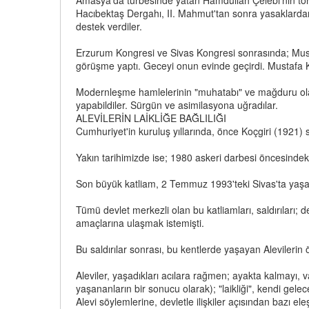
Amasya'da türbesinde yatan Hamdullah Çelebi'nin torunl
Hacıbektaş Dergahı, II. Mahmut'tan sonra yasaklardan
destek verdiler.
Erzurum Kongresi ve Sivas Kongresi sonrasında; Must
görüşme yaptı. Geceyi onun evinde geçirdi. Mustafa Kem
Modernleşme hamlelerinin "muhatabı" ve mağduru olan A
yapabildiler. Sürgün ve asimilasyona uğradılar.
ALEVİLERİN LAİKLİĞE BAĞLILIĞI
Cumhuriyet'in kuruluş yıllarında, önce Koçgiri (1921) 
Yakın tarihimizde ise; 1980 askeri darbesi öncesindek
Son büyük katliam, 2 Temmuz 1993'teki Sivas'ta yaşa
Tümü devlet merkezli olan bu katliamları, saldırıları; de
amaçlarına ulaşmak istemişti.
Bu saldırılar sonrası, bu kentlerde yaşayan Alevilerin
Aleviler, yaşadıkları acılara rağmen; ayakta kalmayı,
yaşananların bir sonucu olarak); "laikliği", kendi gelecek
Alevi söylemlerine, devletle ilişkiler açısından bazı eleştir