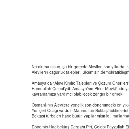
Ne olursa olsun, şu bir gerçek: Aleviler, son yıllarda, k
Alevilerin özgürlük talepleri, ülkemizin demokratikleş
Amasya'da "Alevi Kimlik Talepleri ve Çözüm Önerileri" ba
Hamdullah Çelebi'ydi. Amasya'nın Pirler Mevkii'nde ya
kavramamıza yardımcı olabilecek zengin bir örnek.
Osmanlı'nın Alevilere yönelik son dönemindeki en yıkıc
Yeniçeri Ocağı vardı. II.Mahmut'un Bektaşi tekkelerini
Bektaşi türbeleri hariç bütün yapılar yıktırıldı, malların
Dönemin Hacıbektaş Dergahı Piri, Çelebi Feyzullah Efend