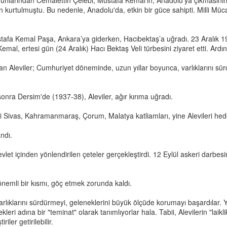
arından Cemalettin Çelebi; Mustafa Kemal'in, Anadolu'ya çıkmasının ardı
 kurtulmuştu. Bu nedenle, Anadolu'da, etkin bir güce sahipti. Milli Mü
afa Kemal Paşa, Ankara’ya giderken, Hacıbektaş’a uğradı. 23 Aralık 19
al, ertesi gün (24 Aralık) Hacı Bektaş Veli türbesini ziyaret etti. Ardın
leviler; Cumhuriyet döneminde, uzun yıllar boyunca, varlıklarını sürdü
sonra Dersim'de (1937-38), Aleviler, ağır kırıma uğradı.
i Sivas, Kahramanmaraş, Çorum, Malatya katliamları, yine Alevileri hede
ndı.
vlet içinden yönlendirilen çeteler gerçekleştirdi. 12 Eylül askeri darbesini
 önemli bir kısmı, göç etmek zorunda kaldı.
 varlıklarını sürdürmeyi, geleneklerini büyük ölçüde korumayı başardıl
leri adına bir "teminat" olarak tanımlıyorlar hala. Tabii, Alevilerin "laikli
iler getirilebilir.