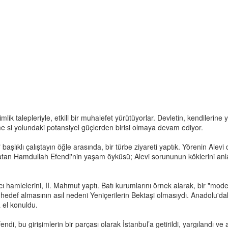
imlik talepleriyle, etkili bir muhalefet yürütüyorlar. Devletin, kendilerine 
me si yolundaki potansiyel güçlerden birisi olmaya devam ediyor.
şlıklı çalıştayın öğle arasında, bir türbe ziyareti yaptık. Yörenin Alevi d
tan Hamdullah Efendi'nin yaşam öyküsü; Alevi sorununun köklerini anlama
ı hamlelerini, II. Mahmut yaptı. Batı kurumlarını örnek alarak, bir "mod
 hedef almasının asıl nedeni Yeniçerilerin Bektaşi olmasıydı. Anadolu'dak
a el konuldu.
i, bu girişimlerin bir parçası olarak İstanbul’a getirildi, yargılandı ve