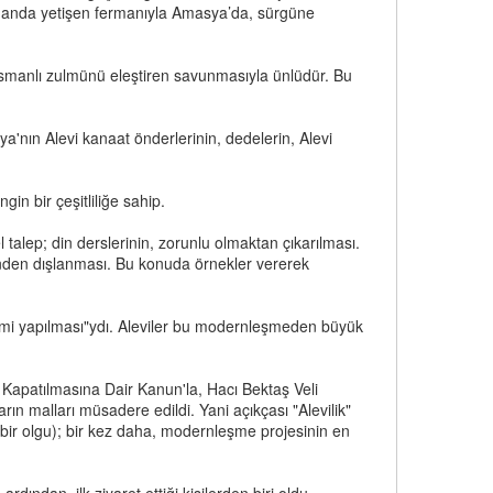
son anda yetişen fermanıyla Amasya’da, sürgüne
 Osmanlı zulmünü eleştiren savunmasıyla ünlüdür. Bu
a'nın Alevi kanaat önderlerinin, dedelerin, Alevi
in bir çeşitliliğe sahip.
 talep; din derslerinin, zorunlu olmaktan çıkarılması.
rinden dışlanması. Bu konuda örnekler vererek
 cami yapılması"ydı. Aleviler bu modernleşmeden büyük
Kapatılmasına Dair Kanun'la, Hacı Bektaş Veli
rın malları müsadere edildi. Yani açıkçası "Alevilik"
, bir olgu); bir kez daha, modernleşme projesinin en