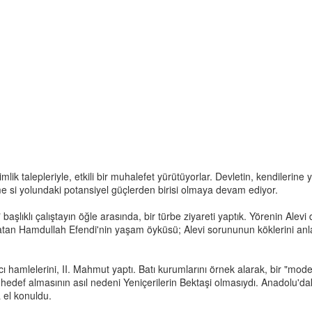
imlik talepleriyle, etkili bir muhalefet yürütüyorlar. Devletin, kendilerine 
me si yolundaki potansiyel güçlerden birisi olmaya devam ediyor.
şlıklı çalıştayın öğle arasında, bir türbe ziyareti yaptık. Yörenin Alevi d
tan Hamdullah Efendi'nin yaşam öyküsü; Alevi sorununun köklerini anlama
ı hamlelerini, II. Mahmut yaptı. Batı kurumlarını örnek alarak, bir "mod
 hedef almasının asıl nedeni Yeniçerilerin Bektaşi olmasıydı. Anadolu'dak
a el konuldu.