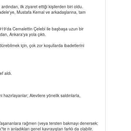
ndan, ilk ziyaret ettiği kişilerden biri oldu.
cadele'ye, Mustafa Kemal ve arkadaşlarına, tam
19'da Cemalettin Çelebi ile başbaşa uzun bir
dan, Ankara'ya yola çıktı.
rebilmek için, çok zor koşullarda ibadetlerini
f aldı.
 hazırlayanlar; Alevilere yönelik saldırılarla,
ar. Yaşananlara rağmen (veya tersten bakmayı denersek:
k"te n anladıkları genel kavrayıştan farklı da olabilir.