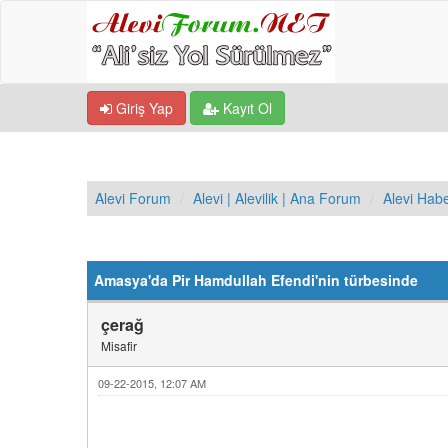
Giriş Yap
Kayıt Ol
Alevi Forum
Alevi | Alevilik | Ana Forum
Alevi Hab
Derecelendirme: 0/5 - 0 oy
1
2
3
4
5
Amasya'da Pir Hamdullah Efendi'nin türbesinde
çerağ
Misafir
09-22-2015, 12:07 AM