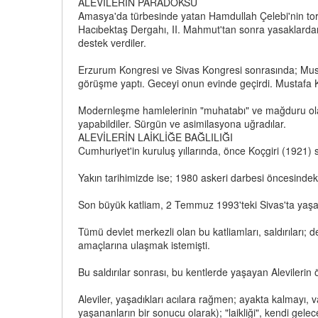
ALEVİLERİN PARADOKSU
Amasya'da türbesinde yatan Hamdullah Çelebi'nin torunl
Hacıbektaş Dergahı, II. Mahmut'tan sonra yasaklardan
destek verdiler.
Erzurum Kongresi ve Sivas Kongresi sonrasında; Must
görüşme yaptı. Geceyi onun evinde geçirdi. Mustafa Kem
Modernleşme hamlelerinin "muhatabı" ve mağduru olan A
yapabildiler. Sürgün ve asimilasyona uğradılar.
ALEVİLERİN LAİKLİĞE BAĞLILIĞI
Cumhuriyet'in kuruluş yıllarında, önce Koçgiri (1921) 
Yakın tarihimizde ise; 1980 askeri darbesi öncesindek
Son büyük katliam, 2 Temmuz 1993'teki Sivas'ta yaşa
Tümü devlet merkezli olan bu katliamları, saldırıları; de
amaçlarına ulaşmak istemişti.
Bu saldırılar sonrası, bu kentlerde yaşayan Alevilerin
Aleviler, yaşadıkları acılara rağmen; ayakta kalmayı,
yaşananların bir sonucu olarak); "laikliği", kendi gelecek