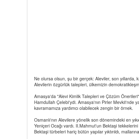
Ne olursa olsun, şu bir gerçek: Aleviler, son yıllarda, k
Alevilerin özgürlük talepleri, ülkemizin demokratikleş
Amasya'da "Alevi Kimlik Talepleri ve Çözüm Önerileri" ba
Hamdullah Çelebi'ydi. Amasya'nın Pirler Mevkii'nde ya
kavramamıza yardımcı olabilecek zengin bir örnek.
Osmanlı'nın Alevilere yönelik son dönemindeki en yıkıc
Yeniçeri Ocağı vardı. II.Mahmut'un Bektaşi tekkelerini
Bektaşi türbeleri hariç bütün yapılar yıktırıldı, malların