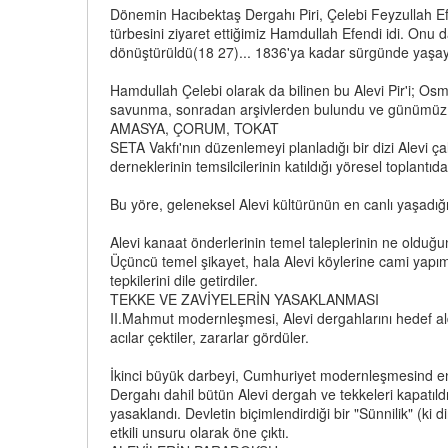
Dönemin Hacıbektaş Dergahı Piri, Çelebi Feyzullah Efend
türbesini ziyaret ettiğimiz Hamdullah Efendi idi. Onu
dönüştürüldü(18 27)... 1836'ya kadar sürgünde yaşay
Hamdullah Çelebi olarak da bilinen bu Alevi Pir'i; O
savunma, sonradan arşivlerden bulundu ve günümüz T
AMASYA, ÇORUM, TOKAT
SETA Vakfı'nın düzenlemeyi planladığı bir dizi Alevi ç
derneklerinin temsilcilerinin katıldığı yöresel toplantıda A
Bu yöre, geleneksel Alevi kültürünün en canlı yaşadığı
Alevi kanaat önderlerinin temel taleplerinin ne olduğun
Üçüncü temel şikayet, hala Alevi köylerine cami yapım
tepkilerini dile getirdiler.
TEKKE VE ZAVİYELERİN YASAKLANMASI
II.Mahmut modernleşmesi, Alevi dergahlarını hedef ald
acılar çektiler, zararlar gördüler.
İkinci büyük darbeyi, Cumhuriyet modernleşmesind en 
Dergahı dahil bütün Alevi dergah ve tekkeleri kapatıldı
yasaklandı. Devletin biçimlendirdiği bir "Sünnilik" (k
etkili unsuru olarak öne çıktı.