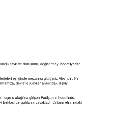
yönelik tavır ve duruşunu, değiştirmeyi hedefliyorlar.. .
edeleri eşliğinde mezarına gittiğimiz Alevi piri, Pir
mıza, devletle Aleviler arasındaki ilişkiyi
ernleşm e atağı"na girişen Padişah'ın hedefinde,
i Bektaşi dergahlarını yasakladı. Onların etrafındaki