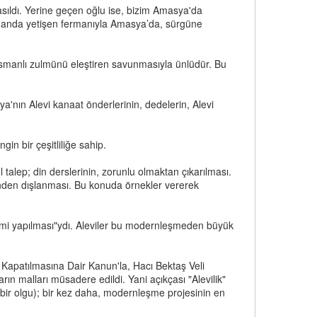
 asıldı. Yerine geçen oğlu ise, bizim Amasya'da
son anda yetişen fermanıyla Amasya’da, sürgüne
 Osmanlı zulmünü eleştiren savunmasıyla ünlüdür. Bu
a'nın Alevi kanaat önderlerinin, dedelerin, Alevi
in bir çeşitliliğe sahip.
 talep; din derslerinin, zorunlu olmaktan çıkarılması.
rinden dışlanması. Bu konuda örnekler vererek
 cami yapılması"ydı. Aleviler bu modernleşmeden büyük
Kapatılmasına Dair Kanun'la, Hacı Bektaş Veli
rın malları müsadere edildi. Yani açıkçası "Alevilik"
, bir olgu); bir kez daha, modernleşme projesinin en