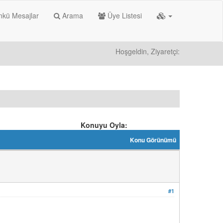
kü Mesajlar
Arama
Üye Listesi
Hoşgeldin, Ziyaretçi:
Konuyu Oyla:
Konu Görünümü
#1