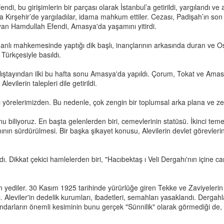
i, bu girişimlerin bir parçası olarak İstanbul’a getirildi, yargılandı ve
 da Kırşehir’de yargıladılar, idama mahkum ettiler. Cezası, Padişah’ın 
an Hamdullah Efendi, Amasya'da yaşamını yitirdi.
smanlı mahkemesinde yaptığı dik başlı, inançlarının arkasında duran ve
ürkçesiyle basıldı.
alıştayından ilki bu hafta sonu Amasya'da yapıldı. Çorum, Tokat ve Amasy
levilerin talepleri dile getirildi.
 yörelerimizden. Bu nedenle, çok zengin bir toplumsal arka plana ve zeng
u biliyoruz. En başta gelenlerden biri, cemevlerinin statüsü. İkinci temel
ının sürdürülmesi. Bir başka şikayet konusu, Alevilerin devlet görevle
ı. Dikkat çekici hamlelerden biri, "Hacıbektaş ı Veli Dergahı'nın içine
yediler. 30 Kasım 1925 tarihinde yürürlüğe giren Tekke ve Zaviyelerin 
. Aleviler'in dedelik kurumları, ibadetleri, semahları yasaklandı. Dergahla
i dindarların önemli kesiminin bunu gerçek "Sünnilik" olarak görmediği de