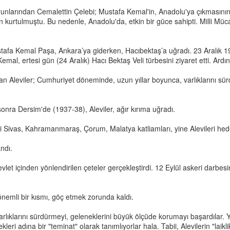
arından Cemalettin Çelebi; Mustafa Kemal'in, Anadolu'ya çıkmasının ardı
 kurtulmuştu. Bu nedenle, Anadolu'da, etkin bir güce sahipti. Milli Mü
afa Kemal Paşa, Ankara’ya giderken, Hacıbektaş’a uğradı. 23 Aralık 19
al, ertesi gün (24 Aralık) Hacı Bektaş Veli türbesini ziyaret etti. Ardın
leviler; Cumhuriyet döneminde, uzun yıllar boyunca, varlıklarını sürdü
sonra Dersim'de (1937-38), Aleviler, ağır kırıma uğradı.
i Sivas, Kahramanmaraş, Çorum, Malatya katliamları, yine Alevileri hede
ndı.
vlet içinden yönlendirilen çeteler gerçekleştirdi. 12 Eylül askeri darbesini
 önemli bir kısmı, göç etmek zorunda kaldı.
 varlıklarını sürdürmeyi, geleneklerini büyük ölçüde korumayı başardıl
leri adına bir "teminat" olarak tanımlıyorlar hala. Tabii, Alevilerin "laikli