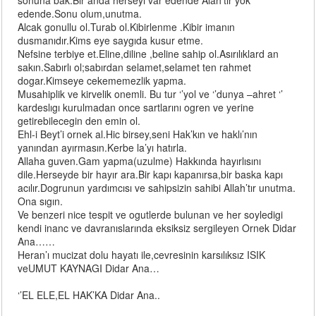
sonuna bak.Bir anda herseyi var edende Alah’tır yok
edende.Sonu olum,unutma.
Alcak gonullu ol.Turab ol.Kibirlenme .Kibir imanın
dusmanıdır.Kims eye saygıda kusur etme.
Nefsine terbiye et.Eline,diline ,beline sahip ol.Asırılıklard an
sakın.Sabırlı ol;sabırdan selamet,selamet ten rahmet
dogar.Kimseye cekememezlik yapma.
Musahiplik ve kirvelik onemli. Bu tur ‘’yol ve ‘’dunya –ahret ‘’
kardeslıgı kurulmadan once sartlarını ogren ve yerine
getirebilecegin den emin ol.
Ehl-i Beyt’i ornek al.Hic birsey,seni Hak’kın ve haklı’nın
yanından ayırmasın.Kerbe la’yı hatırla.
Allaha guven.Gam yapma(uzulme) Hakkında hayırlısını
dile.Herseyde bir hayır ara.Bir kapı kapanırsa,bir baska kapı
acılır.Dogrunun yardımcısı ve sahipsizin sahibi Allah’tır unutma.
Ona sıgın.
Ve benzeri nice tespit ve ogutlerde bulunan ve her soyledigi
kendi inanc ve davranıslarında eksiksiz sergileyen Ornek Didar
Ana……
Heran’ı mucizat dolu hayatı ile,cevresinin karsılıksız ISIK
veUMUT KAYNAGI Didar Ana…
‘’EL ELE,EL HAK’KA Didar Ana..