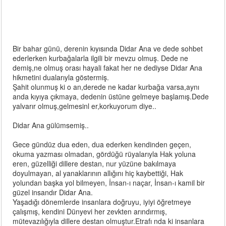
Bir bahar günü, derenin kıyısında Didar Ana ve dede sohbet
ederlerken kurbağalarla ilgili bir mevzu olmuş. Dede ne
demiş,ne olmuş orası hayali fakat her ne dediyse Didar Ana
hikmetini dualarıyla göstermiş.
Şahit olunmuş ki o an,derede ne kadar kurbağa varsa,aynı
anda kıyıya çıkmaya, dedenin üstüne gelmeye başlamış.Dede
yalvarır olmuş,gelmesinl er,korkuyorum diye..
Didar Ana gülümsemiş..
Gece gündüz dua eden, dua ederken kendinden geçen,
okuma yazması olmadan, gördüğü rüyalarıyla Hak yoluna
eren, güzelliği dillere destan, nur yüzüne bakılmaya
doyulmayan, al yanaklarının allığını hiç kaybettiği, Hak
yolundan başka yol bilmeyen, İnsan-ı naçar, İnsan-ı kamil bir
güzel insandır Didar Ana.
Yaşadığı dönemlerde insanlara doğruyu, iyiyi öğretmeye
çalışmış, kendini Dünyevi her zevkten arındırmış,
mütevazılığıyla dillere destan olmuştur.Etrafı nda ki insanlara