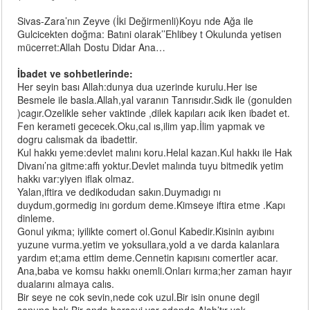
Sivas-Zara’nın Zeyve (İki Değirmenli)Koyu nde Ağa ile
Gulcicekten doğma: Batıni olarak’’Ehlibey t Okulunda yetisen
mücerret:Allah Dostu Didar Ana…
İbadet ve sohbetlerinde:
Her seyin bası Allah:dunya dua uzerinde kurulu.Her ise
Besmele ile basla.Allah,yal varanın Tanrısıdır.Sıdk ile (gonulden
)cagır.Ozelikle seher vaktinde ,dilek kapıları acık iken ibadet et.
Fen kerameti gececek.Oku,cal ıs,ilim yap.İlim yapmak ve
dogru calısmak da ibadettir.
Kul hakkı yeme:devlet malını koru.Helal kazan.Kul hakkı ile Hak
Divanı’na gitme:affı yoktur.Devlet malında tuyu bitmedik yetim
hakkı var:yiyen iflak olmaz.
Yalan,iftira ve dedikodudan sakın.Duymadıgı nı
duydum,gormedig inı gordum deme.Kimseye iftira etme .Kapı
dinleme.
Gonul yıkma; iyilikte comert ol.Gonul Kabedir.Kisinin ayıbını
yuzune vurma.yetim ve yoksullara,yold a ve darda kalanlara
yardım et;ama ettim deme.Cennetin kapısını comertler acar.
Ana,baba ve komsu hakkı onemli.Onları kırma;her zaman hayır
dualarını almaya calıs.
Bir seye ne cok sevin,nede cok uzul.Bir isin onune degil