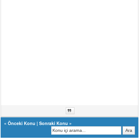
«
Önceki Konu
|
Sonraki Konu
»