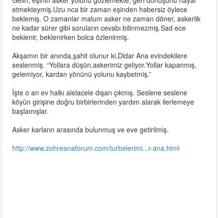
Gelin, eşinin asker yolunu gözlemekte, geri dönüşünü hayal
etmekteymiş.Uzu nca bir zaman eşinden habersiz öylece
beklemiş. O zamanlar malum asker ne zaman döner, askerlik
ne kadar sürer gibi soruların cevabı bilinmezmiş.Sad ece
beklenir, beklenirken bolca özlenirmiş.
Akşamın bir anında,şahit olunur ki,Didar Ana evindekilere
seslenmiş. “Yollara düşün,askerimiz geliyor.Yollar kapanmış,
gelemiyor, kardan yönünü yolunu kaybetmiş.”
İşte o an ev halkı alelacele dışarı çıkmış. Seslene seslene
köyün girişine doğru birbirlerinden yardım alarak ilerlemeye
başlamışlar.
Asker karların arasında bulunmuş ve eve getirilmiş.
http://www.zohreanaforum.com/turbelerimi...r-ana.html