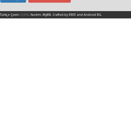
Türkçe Çeviri:
MyBB
, Yazılım:
MyBB
.
Crafted by EREE
and
Android BG
.