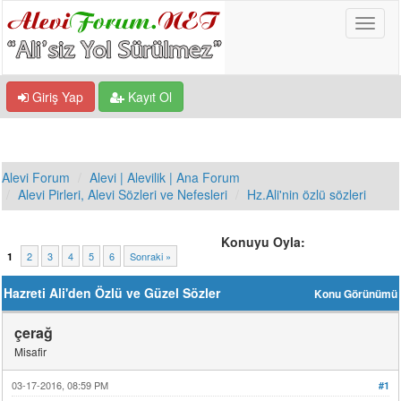
Giriş Yap
Kayıt Ol
Alevi Forum
Alevi | Alevilik | Ana Forum
Alevi Pirleri, Alevi Sözleri ve Nefesleri
Hz.Ali'nin özlü sözleri
Konuyu Oyla:
2
3
4
5
6
Sonraki »
1
Hazreti Ali'den Özlü ve Güzel Sözler
Konu Görünümü
çerağ
Misafir
03-17-2016, 08:59 PM
#1