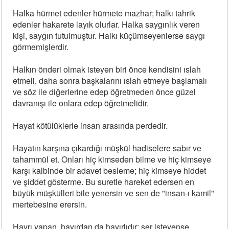
Halka hürmet edenler hürmete mazhar; halkı tahrik
edenler hakarete layık olurlar. Halka saygınlık veren
kişi, saygın tutulmuştur. Halkı küçümseyenlerse saygı
görmemişlerdir.
Halkın önderi olmak isteyen biri önce kendisini ıslah
etmeli, daha sonra başkalarını ıslah etmeye başlamalı
ve söz ile diğerlerine edep öğretmeden önce güzel
davranışı ile onlara edep öğretmelidir.
Hayat kötülüklerle insan arasında perdedir.
Hayatın karşına çıkardığı müşkül hadiselere sabır ve
tahammül et. Onları hiç kimseden bilme ve hiç kimseye
karşı kalbinde bir adavet besleme; hiç kimseye hiddet
ve şiddet gösterme. Bu suretle hareket edersen en
büyük müşkülleri bile yenersin ve sen de "insan-ı kamil"
mertebesine erersin.
Hayrı yapan, hayırdan da hayırlıdır; şer isteyense