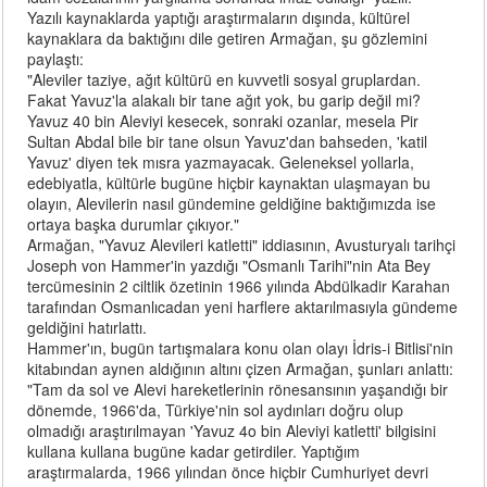
Yazılı kaynaklarda yaptığı araştırmaların dışında, kültürel
kaynaklara da baktığını dile getiren Armağan, şu gözlemini
paylaştı:
"Aleviler taziye, ağıt kültürü en kuvvetli sosyal gruplardan.
Fakat Yavuz'la alakalı bir tane ağıt yok, bu garip değil mi?
Yavuz 40 bin Aleviyi kesecek, sonraki ozanlar, mesela Pir
Sultan Abdal bile bir tane olsun Yavuz'dan bahseden, 'katil
Yavuz' diyen tek mısra yazmayacak. Geleneksel yollarla,
edebiyatla, kültürle bugüne hiçbir kaynaktan ulaşmayan bu
olayın, Alevilerin nasıl gündemine geldiğine baktığımızda ise
ortaya başka durumlar çıkıyor."
Armağan, "Yavuz Alevileri katletti" iddiasının, Avusturyalı tarihçi
Joseph von Hammer'in yazdığı "Osmanlı Tarihi"nin Ata Bey
tercümesinin 2 ciltlik özetinin 1966 yılında Abdülkadir Karahan
tarafından Osmanlıcadan yeni harflere aktarılmasıyla gündeme
geldiğini hatırlattı.
Hammer'ın, bugün tartışmalara konu olan olayı İdris-i Bitlisi'nin
kitabından aynen aldığının altını çizen Armağan, şunları anlattı:
"Tam da sol ve Alevi hareketlerinin rönesansının yaşandığı bir
dönemde, 1966'da, Türkiye'nin sol aydınları doğru olup
olmadığı araştırılmayan 'Yavuz 4o bin Aleviyi katletti' bilgisini
kullana kullana bugüne kadar getirdiler. Yaptığım
araştırmalarda, 1966 yılından önce hiçbir Cumhuriyet devri