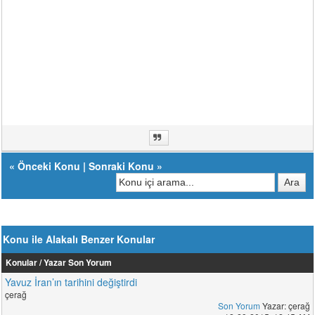
«
Önceki Konu
|
Sonraki Konu
»
Konu ile Alakalı Benzer Konular
Konular / Yazar
Son Yorum
Yavuz İran’ın tarihini değiştirdi
çerağ
Son Yorum
Yazar: çerağ