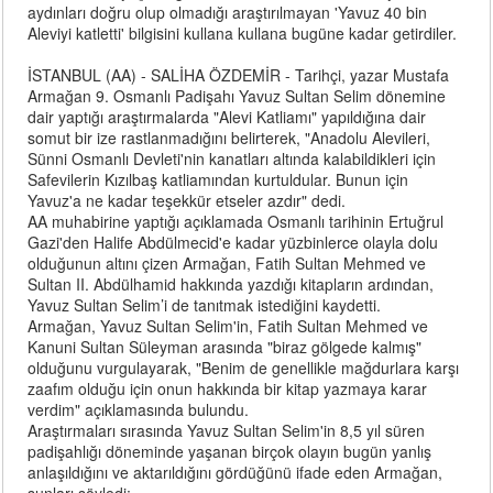
aydınları doğru olup olmadığı araştırılmayan 'Yavuz 40 bin
Aleviyi katletti' bilgisini kullana kullana bugüne kadar getirdiler.
İSTANBUL (AA) - SALİHA ÖZDEMİR - Tarihçi, yazar Mustafa
Armağan 9. Osmanlı Padişahı Yavuz Sultan Selim dönemine
dair yaptığı araştırmalarda "Alevi Katliamı" yapıldığına dair
somut bir ize rastlanmadığını belirterek, "Anadolu Alevileri,
Sünni Osmanlı Devleti'nin kanatları altında kalabildikleri için
Safevilerin Kızılbaş katliamından kurtuldular. Bunun için
Yavuz'a ne kadar teşekkür etseler azdır" dedi.
AA muhabirine yaptığı açıklamada Osmanlı tarihinin Ertuğrul
Gazi'den Halife Abdülmecid'e kadar yüzbinlerce olayla dolu
olduğunun altını çizen Armağan, Fatih Sultan Mehmed ve
Sultan II. Abdülhamid hakkında yazdığı kitapların ardından,
Yavuz Sultan Selim’i de tanıtmak istediğini kaydetti.
Armağan, Yavuz Sultan Selim'in, Fatih Sultan Mehmed ve
Kanuni Sultan Süleyman arasında "biraz gölgede kalmış"
olduğunu vurgulayarak, "Benim de genellikle mağdurlara karşı
zaafım olduğu için onun hakkında bir kitap yazmaya karar
verdim" açıklamasında bulundu.
Araştırmaları sırasında Yavuz Sultan Selim'in 8,5 yıl süren
padişahlığı döneminde yaşanan birçok olayın bugün yanlış
anlaşıldığını ve aktarıldığını gördüğünü ifade eden Armağan,