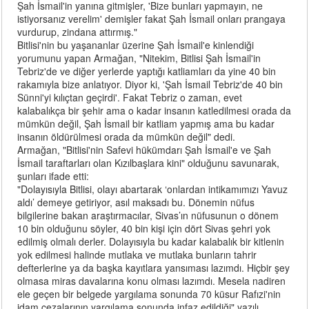
Şah İsmail'in yanına gitmişler, 'Bize bunları yapmayın, ne
istiyorsanız verelim' demişler fakat Şah İsmail onları prangaya
vurdurup, zindana attırmış."
Bitlisi'nin bu yaşananlar üzerine Şah İsmail'e kinlendiği
yorumunu yapan Armağan, "Nitekim, Bitlisi Şah İsmail'in
Tebriz'de ve diğer yerlerde yaptığı katliamları da yine 40 bin
rakamıyla bize anlatıyor. Diyor ki, 'Şah İsmail Tebriz'de 40 bin
Sünni'yi kılıçtan geçirdi'. Fakat Tebriz o zaman, evet
kalabalıkça bir şehir ama o kadar insanın katledilmesi orada da
mümkün değil, Şah İsmail bir katliam yapmış ama bu kadar
insanın öldürülmesi orada da mümkün değil" dedi.
Armağan, "Bitlisi'nin Safevi hükümdarı Şah İsmail'e ve Şah
İsmail taraftarları olan Kızılbaşlara kini" olduğunu savunarak,
şunları ifade etti:
"Dolayısıyla Bitlisi, olayı abartarak ‘onlardan intikamımızı Yavuz
aldı’ demeye getiriyor, asıl maksadı bu. Dönemin nüfus
bilgilerine bakan araştırmacılar, Sivas’ın nüfusunun o dönem
10 bin olduğunu söyler, 40 bin kişi için dört Sivas şehri yok
edilmiş olmalı derler. Dolayısıyla bu kadar kalabalık bir kitlenin
yok edilmesi halinde mutlaka ve mutlaka bunların tahrir
defterlerine ya da başka kayıtlara yansıması lazımdı. Hiçbir şey
olmasa miras davalarına konu olması lazımdı. Mesela nadiren
ele geçen bir belgede yargılama sonunda 70 küsur Rafızi'nin
idam cezalarının yargılama sonunda infaz edildiği" yazılı.