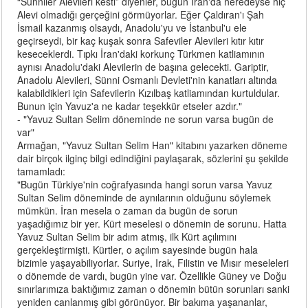
“Sünniler Alevileri kesti” diyenler, bugün İran'da neredeyse hiç
Alevi olmadığı gerçeğini görmüyorlar. Eğer Çaldıran'ı Şah
İsmail kazanmış olsaydı, Anadolu'yu ve İstanbul'u ele
geçirseydi, bir kaç kuşak sonra Safeviler Alevileri kıtır kıtır
keseceklerdi. Tıpkı İran'daki korkunç Türkmen katliamının
aynısı Anadolu'daki Alevilerin de başına gelecekti. Gariptir,
Anadolu Alevileri, Sünni Osmanlı Devleti'nin kanatları altında
kalabildikleri için Safevilerin Kızılbaş katliamından kurtuldular.
Bunun için Yavuz'a ne kadar teşekkür etseler azdır."
- "Yavuz Sultan Selim döneminde ne sorun varsa bugün de
var"
Armağan, "Yavuz Sultan Selim Han" kitabını yazarken döneme
dair birçok ilginç bilgi edindiğini paylaşarak, sözlerini şu şekilde
tamamladı:
"Bugün Türkiye'nin coğrafyasında hangi sorun varsa Yavuz
Sultan Selim döneminde de aynılarının olduğunu söylemek
mümkün. İran mesela o zaman da bugün de sorun
yaşadığımız bir yer. Kürt meselesi o dönemin de sorunu. Hatta
Yavuz Sultan Selim bir adım atmış, ilk Kürt açılımını
gerçekleştirmişti. Kürtler, o açılım sayesinde bugün hala
bizimle yaşayabiliyorlar. Suriye, Irak, Filistin ve Mısır meseleleri
o dönemde de vardı, bugün yine var. Özellikle Güney ve Doğu
sınırlarımıza baktığımız zaman o dönemin bütün sorunları sanki
yeniden canlanmış gibi görünüyor. Bir bakıma yaşananlar,