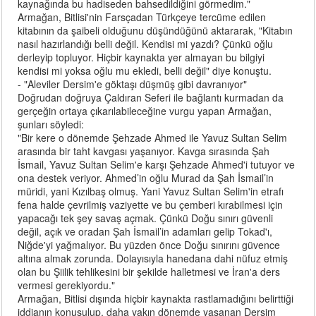
kaynağında bu hadiseden bahsedildiğini görmedim."
Armağan, Bitlisi'nin Farsçadan Türkçeye tercüme edilen
kitabının da şaibeli olduğunu düşündüğünü aktararak, "Kitabın
nasıl hazırlandığı belli değil. Kendisi mi yazdı? Çünkü oğlu
derleyip topluyor. Hiçbir kaynakta yer almayan bu bilgiyi
kendisi mi yoksa oğlu mu ekledi, belli değil" diye konuştu.
- "Aleviler Dersim'e göktaşı düşmüş gibi davranıyor"
Doğrudan doğruya Çaldıran Seferi ile bağlantı kurmadan da
gerçeğin ortaya çıkarılabileceğine vurgu yapan Armağan,
şunları söyledi:
"Bir kere o dönemde Şehzade Ahmed ile Yavuz Sultan Selim
arasında bir taht kavgası yaşanıyor. Kavga sırasında Şah
İsmail, Yavuz Sultan Selim'e karşı Şehzade Ahmed'i tutuyor ve
ona destek veriyor. Ahmed’in oğlu Murad da Şah İsmail’in
müridi, yani Kızılbaş olmuş. Yani Yavuz Sultan Selim'in etrafı
fena halde çevrilmiş vaziyette ve bu çemberi kırabilmesi için
yapacağı tek şey savaş açmak. Çünkü Doğu sınırı güvenli
değil, açık ve oradan Şah İsmail’in adamları gelip Tokad'ı,
Niğde'yi yağmalıyor. Bu yüzden önce Doğu sınırını güvence
altına almak zorunda. Dolayısıyla hanedana dahi nüfuz etmiş
olan bu Şiilik tehlikesini bir şekilde halletmesi ve İran'a ders
vermesi gerekiyordu."
Armağan, Bitlisi dışında hiçbir kaynakta rastlamadığını belirttiği
iddianın konuşulup, daha yakın dönemde yaşanan Dersim