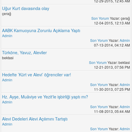
12-29-2015, 12:45 AM
Uğur Kurt davasında olay
çerağ
Son Yorum
Yazar: çerağ
12-04-2015, 12:13 AM
AABK Kamuoyuna Zorunlu Açıklama Yaptı
Admin
Son Yorum
Yazar:
Admin
07-13-2014, 04:12 AM
Türköne, Yavuz, Aleviler
bektasi
Son Yorum
Yazar: bektasi
12-21-2013, 07:56 PM
Hedefte ’Kürt ve Alevi’ öğrenciler var!
Admin
Son Yorum
Yazar:
Admin
11-30-2013, 07:25 PM
Hz. Ayşe, Muâviye ve Yezit'le işbirliği yaptı mı?
Admin
Son Yorum
Yazar:
Admin
11-08-2013, 05:44 AM
Alevi Dedeleri Alevi Açılımını Tartıştı
Admin
Son Yorum
Yazar:
Admin