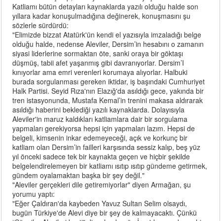
Katliamı bütün detayları kaynaklarda yazılı olduğu halde son
yıllara kadar konuşulmadığına değinerek, konuşmasını şu
sözlerle sürdürdü:
"Elimizde bizzat Atatürk'ün kendi el yazısıyla imzaladığı belge
olduğu halde, nedense Aleviler, Dersim’in hesabını o zamanın
siyasi liderlerine sormaktan öte, sanki oraya bir göktaşı
düşmüş, tabii afet yaşanmış gibi davranıyorlar. Dersim’I
kınıyorlar ama emri verenleri korumaya alıyorlar. Halbuki
burada sorgulanması gereken iktidar, iş başındaki Cumhuriyet
Halk Partisi. Seyid Rıza'nın Elazığ'da asıldığı gece, yakında bir
tren istasyonunda, Mustafa Kemal’in trenini makasa aldırarak
asıldığı haberini beklediği yazılı kaynaklarda. Dolayısıyla
Aleviler'in maruz kaldıkları katliamlara dair bir sorgulama
yapmaları gerekiyorsa hepsi için yapmaları lazım. Hepsi de
belgeli, kimsenin inkar edemeyeceği, açık ve korkunç bir
katliam olan Dersim’in failleri karşısında sessiz kalıp, beş yüz
yıl önceki sadece tek bir kaynakta geçen ve hiçbir şekilde
belgelendirelemeyen bir katliamı ısıtıp ısıtıp gündeme getirmek,
gündem oyalamaktan başka bir şey değil."
"Aleviler gerçekleri dile getiremiyorlar" diyen Armağan, şu
yorumu yaptı:
"Eğer Çaldıran'da kaybeden Yavuz Sultan Selim olsaydı,
bugün Türkiye'de Alevi diye bir şey de kalmayacaktı. Çünkü