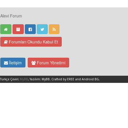
Alevi Forum
Forumları Okundu Kabul Et
İletişim
Forum Yönetimi
Türkçe Çeviri:
MyBB
, Yazılım:
MyBB
.
Crafted by EREE
and
Android BG
.