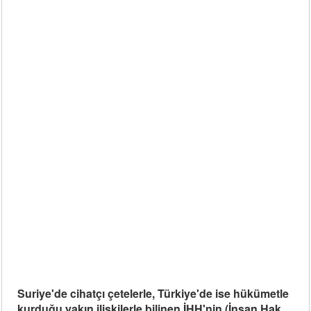
Suriye'de cihatçı çetelerle, Türkiye'de ise hükümetle
kurduğu yakın ilişkilerle bilinen İHH'nin (İnsan Hak