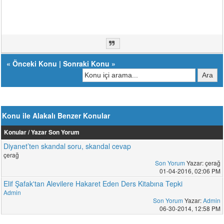
«
Önceki Konu
|
Sonraki Konu
»
Konu ile Alakalı Benzer Konular
Konular / Yazar
Son Yorum
Diyanet’ten skandal soru, skandal cevap
çerağ
Son Yorum
Yazar: çerağ
01-04-2016, 02:06 PM
Elif Şafak'tan Alevilere Hakaret Eden Ders Kitabına Tepki
Admin
Son Yorum
Yazar:
Admin
06-30-2014, 12:58 PM