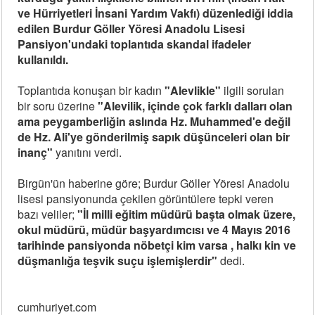
ve Hürriyetleri İnsani Yardım Vakfı) düzenlediği iddia
edilen Burdur Göller Yöresi Anadolu Lisesi
Pansiyon'undaki toplantıda skandal ifadeler
kullanıldı.
Toplantıda konuşan bir kadın
"Alevlikle"
ilgili sorulan
bir soru üzerine
"Alevilik, içinde çok farklı dalları olan
ama peygamberliğin aslında Hz. Muhammed'e değil
de Hz. Ali'ye gönderilmiş sapık düşünceleri olan bir
inanç"
yanıtını verdi.
Birgün'ün haberine göre; Burdur Göller Yöresi Anadolu
lisesi pansiyonunda çekilen görüntülere tepki veren
bazı veliler;
"İl milli eğitim müdürü başta olmak üzere,
okul müdürü, müdür başyardımcısı ve 4 Mayıs 2016
tarihinde pansiyonda nöbetçi kim varsa , halkı kin ve
düşmanlığa teşvik suçu işlemişlerdir"
dedi.
cumhuriyet.com