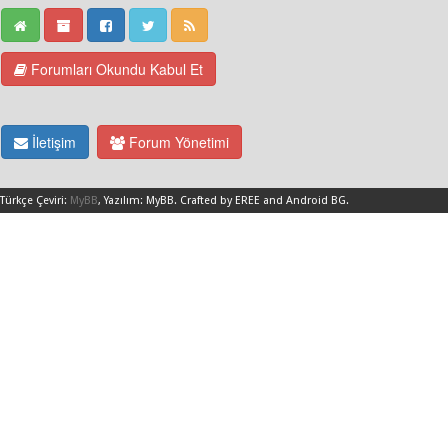
Forumları Okundu Kabul Et
İletişim
Forum Yönetimi
Türkçe Çeviri:
MyBB
, Yazılım:
MyBB
.
Crafted by EREE
and
Android BG
.