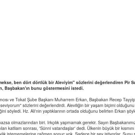
mekse, ben dört dörtlük bir Aleviyim" sözlerini değerlendiren Pir
, Başbakan'ın bunu göstermesini istedi.
mcısı ve Tokat Şube Başkanı Muharrem Erkan, Başbakan Recep Tayyip
k seviyorum" sözlerini değerlendirdi. Aleviliğin bir yaşam biçimi olduğun
ni söyledi. Hz. Ali'nin yaptıklarının ortada olduğunu belirten Erkan şöyl
 olmazsa olmazlarından biri. Irkçılık yapmamak gerekir. Sayın Başbakanı
an katliam sonrası, 'Sünni vatandaşlar' dedi. Ülkenin büyük bir kısmını
ık istememelerine rağmen sonuç yok. Sadece bir şey istiyorlar. Şunu sö