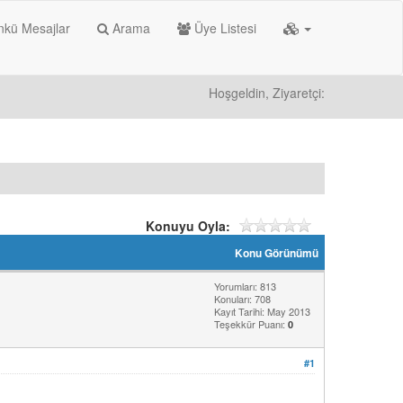
kü Mesajlar
Arama
Üye Listesi
Hoşgeldin, Ziyaretçi:
Konuyu Oyla:
Konu Görünümü
Yorumları: 813
Konuları: 708
Kayıt Tarihi: May 2013
Teşekkür Puanı:
0
#1