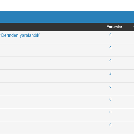
Yorumlar
: ‘Derinden yaralandık’
0
0
0
2
0
0
0
0