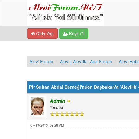
Giriş Yap
Kayıt Ol
Alevi Forum
Alevi | Alevilik | Ana Forum
Alevi Hab
Derecelendirme: 0/5 - 0 oy
1
2
3
4
5
Pir Sultan Abdal Derneği'nden Başbakan'a 'Alevilik' e
Admin
Yönetici
07-19-2013, 02:26 AM