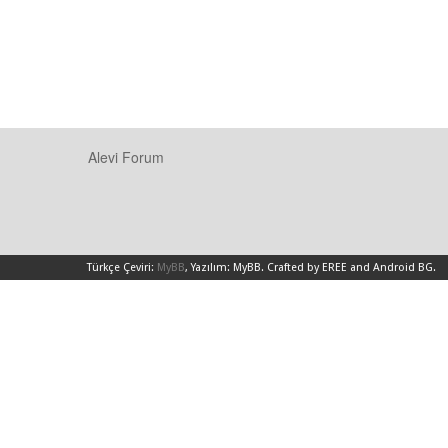
Alevi Forum
Türkçe Çeviri:
MyBB
, Yazılım:
MyBB
.
Crafted by EREE
and
Android BG
.