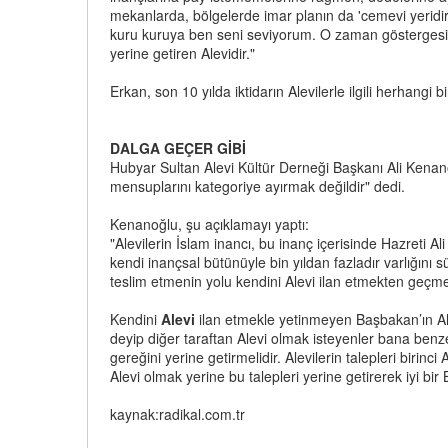
mekanlarda, bölgelerde imar planın da 'cemevi yeridir' 
kuru kuruya ben seni seviyorum. O zaman göstergesini
yerine getiren Alevidir."
Erkan, son 10 yılda iktidarın Alevilerle ilgili herhangi b
DALGA GEÇER GİBİ
Hubyar Sultan Alevi Kültür Derneği Başkanı Ali Kenanoğ
mensuplarını kategoriye ayırmak değildir" dedi.
Kenanoğlu, şu açıklamayı yaptı:
"Alevilerin İslam inancı, bu inanç içerisinde Hazreti Ali i
kendi inançsal bütünüyle bin yıldan fazladır varlığını sü
teslim etmenin yolu kendini Alevi ilan etmekten geçm
Kendini
Alevi
ilan etmekle yetinmeyen Başbakan’ın Alevi
deyip diğer taraftan Alevi olmak isteyenler bana be
gereğini yerine getirmelidir. Alevilerin talepleri birin
Alevi olmak yerine bu talepleri yerine getirerek iyi bir
kaynak:radikal.com.tr