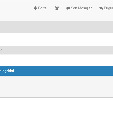
Portal
Son Mesajlar
Bugün
er
leştirisi