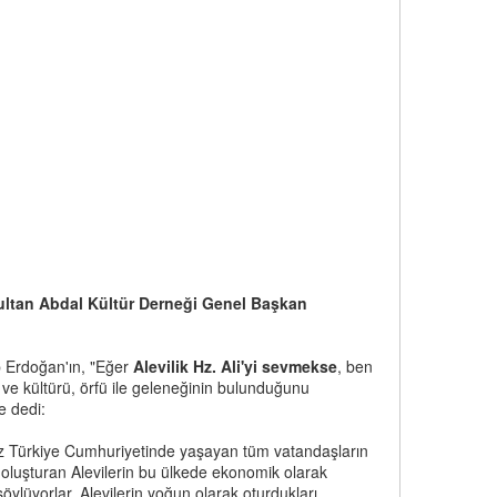
 Sultan Abdal Kültür Derneği Genel Başkan
 Erdoğan'ın, "Eğer
Alevilik Hz. Ali'yi sevmekse
, ben
u ve kültürü, örfü ile geleneğinin bulunduğunu
e dedi:
mız Türkiye Cumhuriyetinde yaşayan tüm vatandaşların
 oluşturan Alevilerin bu ülkede ekonomik olarak
ylüyorlar, Alevilerin yoğun olarak oturdukları