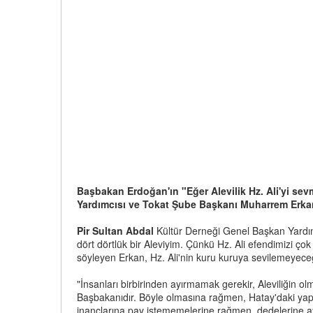
Başbakan Erdoğan'ın "Eğer Alevilik Hz. Ali'yi sev
Yardımcısı ve Tokat Şube Başkanı Muharrem Erkan
Pir Sultan Abdal
Kültür Derneği Genel Başkan Yardı
dört dörtlük bir Aleviyim. Çünkü Hz. Ali efendimizi ço
söyleyen Erkan, Hz. Ali'nin kuru kuruya sevilemeyeceği
"İnsanları birbirinden ayırmamak gerekir, Aleviliğin
Başbakanıdır. Böyle olmasına rağmen, Hatay'daki yapıl
inançlarına pay istememelerine rağmen, dedelerine ayl