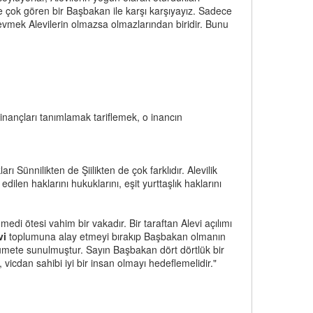
ere çok gören bir Başbakan ile karşı karşıyayız. Sadece
evmek Alevilerin olmazsa olmazlarından biridir. Bunu
inançları tanımlamak tariflemek, o inancın
arı Sünnilikten de Şiilikten de çok farklıdır. Alevilik
dilen haklarını hukuklarını, eşit yurttaşlık haklarını
di ötesi vahim bir vakadır. Bir taraftan Alevi açılımı
vi
toplumuna alay etmeyi bırakıp Başbakan olmanın
 hükumete sunulmuştur. Sayın Başbakan dört dörtlük bir
, vicdan sahibi iyi bir insan olmayı hedeflemelidir."