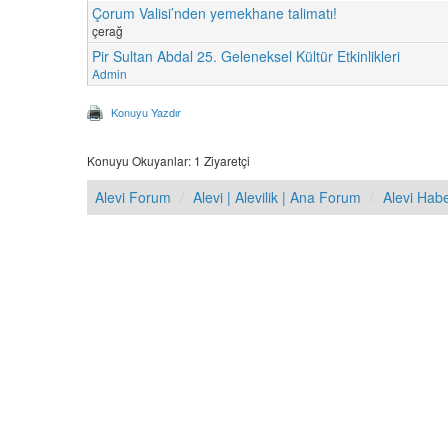
Çorum Valisi’nden yemekhane talimatı!
çerağ
Pir Sultan Abdal 25. Geleneksel Kültür Etkinlikleri
Admin
Konuyu Yazdır
Konuyu Okuyanlar: 1 Ziyaretçi
Alevi Forum
Alevi | Alevilik | Ana Forum
Alevi Hab