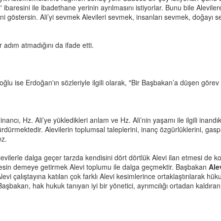
ibaresini ile ibadethane yerinin ayrılmasını istiyorlar. Bunu bile Alevil
 göstersin. Ali’yi sevmek Alevileri sevmek, insanları sevmek, doğayı s
ir adım atmadığını da ifade etti.
lu ise Erdoğan'ın sözleriyle ilgili olarak, "Bir Başbakan’a düşen görev 
nancı, Hz. Ali’ye yükledikleri anlam ve Hz. Ali’nin yaşamı ile ilgili inandıkl
rdürmektedir. Alevilerin toplumsal taleplerini, inanç özgürlüklerini, gasp e
ez.
lerle dalga geçer tarzda kendisini dört dörtlük Alevi ilan etmesi de kome
nzesin demeye getirmek Alevi toplumu ile dalga geçmektir. Başbakan
Ale
ci Alevi çalıştayına katılan çok farklı Alevi kesimlerince ortaklaştırılarak
 Başbakan, hak hukuk tanıyan iyi bir yönetici, ayrımcılığı ortadan kaldıran