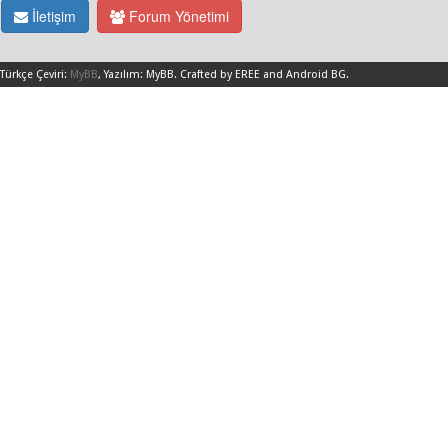
İletişim
Forum Yönetimi
Türkçe Çeviri:
MyBB
, Yazılım:
MyBB
.
Crafted by EREE
and
Android BG
.