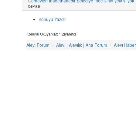
Cemevleri İbadethanedir:Belediye meclisinin yetkisi yok
bektasi
Konuyu Yazdır
Konuyu Okuyanlar: 1 Ziyaretçi
Alevi Forum
Alevi | Alevilik | Ana Forum
Alevi Haber