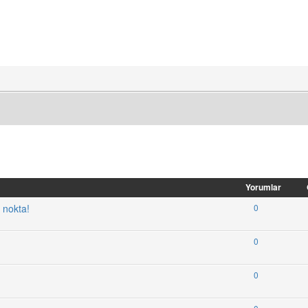
Yorumlar
 nokta!
0
0
0