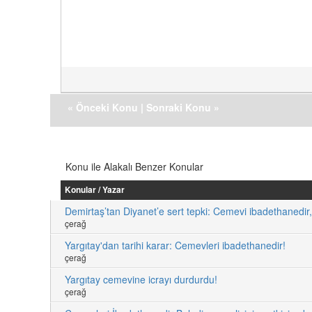
«
Önceki Konu
|
Sonraki Konu
»
Konu ile Alakalı Benzer Konular
Konular / Yazar
Demirtaş’tan Diyanet’e sert tepki: Cemevi ibadethanedir,
çerağ
Yargıtay'dan tarihi karar: Cemevleri ibadethanedir!
çerağ
Yargıtay cemevine icrayı durdurdu!
çerağ