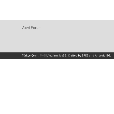
Alevi Forum
Türkçe Çeviri:
MyBB
, Yazılım:
MyBB
.
Crafted by EREE
and
Android BG
.