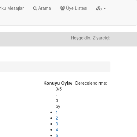
kü Mesajlar
Arama
Üye Listesi
Hoşgeldin, Ziyaretçi:
Konuyu Oyla:
Derecelendirme:
0/5
-
0
oy
1
2
3
4
5